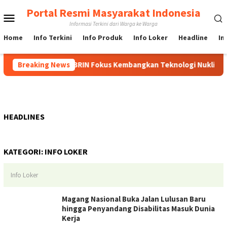
Loncat
Portal Resmi Masyarakat Indonesia
Menu
ke
Informasi Terkini dari Warga ke Warga
konten
Mobile
Home
Info Terkini
Info Produk
Info Loker
Headline
In
aing Indonesia, BRIN Fokus Kembangkan Teknologi Nuklir hingga
Breaking News
HEADLINES
KATEGORI:
INFO LOKER
Info Loker
Magang Nasional Buka Jalan Lulusan Baru
hingga Penyandang Disabilitas Masuk Dunia
Kerja