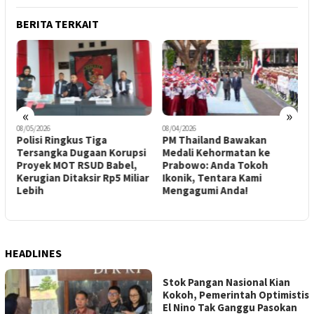
BERITA TERKAIT
«
»
08/05/2026
08/04/2026
0
m
Polisi Ringkus Tiga
PM Thailand Bawakan
R
Tersangka Dugaan Korupsi
Medali Kehormatan ke
C
Proyek MOT RSUD Babel,
Prabowo: Anda Tokoh
Kerugian Ditaksir Rp5 Miliar
Ikonik, Tentara Kami
5
Lebih
Mengagumi Anda!
HEADLINES
Stok Pangan Nasional Kian
Kokoh, Pemerintah Optimistis
El Nino Tak Ganggu Pasokan