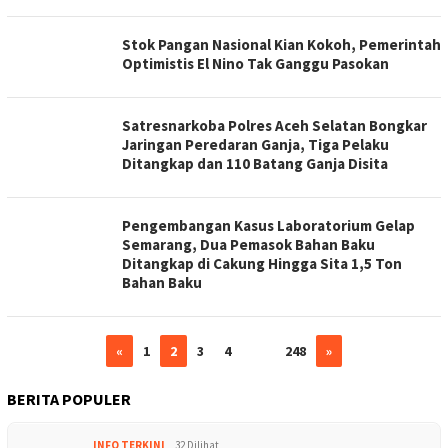
Stok Pangan Nasional Kian Kokoh, Pemerintah
Optimistis El Nino Tak Ganggu Pasokan
Satresnarkoba Polres Aceh Selatan Bongkar
Jaringan Peredaran Ganja, Tiga Pelaku
Ditangkap dan 110 Batang Ganja Disita
Pengembangan Kasus Laboratorium Gelap
Semarang, Dua Pemasok Bahan Baku
Ditangkap di Cakung Hingga Sita 1,5 Ton
Bahan Baku
«
1
2
3
4
…
248
»
BERITA POPULER
INFO TERKINI
32 Dilihat