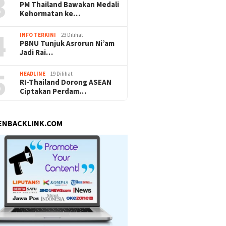
3
PM Thailand Bawakan Medali
Kehormatan ke…
4
INFO TERKINI
23 Dilihat
PBNU Tunjuk Asrorun Ni’am
Jadi Rai…
5
HEADLINE
19 Dilihat
RI-Thailand Dorong ASEAN
Ciptakan Perdam…
ENBACKLINK.COM