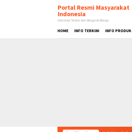
Loncat
tutup
Portal Resmi Masyarakat
ke
Indonesia
konten
Informasi Terkini dari Warga ke Warga
HOME
INFO TERKINI
INFO PRODUK