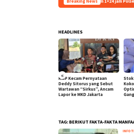
Dalam 1×24 jam Polsek Kembangan
Breaking News
HEADLINES
«
Thailand Dorong ASEAN
KWP Kecam Pernyataan
Stok
takan Perdamaian di
Deddy Sitorus yang Sebut
Koko
anmar Lewat Konsensus 5
Wartawan “Sirkus”, Ancam
Optim
n
Lapor ke MKD Jakarta
Gang
TAG:
BERIKUT FAKTA-FAKTA MANFA
INFO T