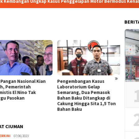
 Ungkap Kasus Penggelapan Motor Bermodus Kenalan di Aplikasi 
BERIT
»
 Pangan Nasional Kian
Pengembangan Kasus
Berte
h, Pemerintah
Laboratorium Gelap
Dukun
istis El Nino Tak
Semarang, Dua Pemasok
Transf
gu Pasokan
Bahan Baku Ditangkap di
Pemer
Cakung Hingga Sita 1,5 Ton
Bahan Baku
AT CIUMAN
ERKINI
Nita
07/06/2023