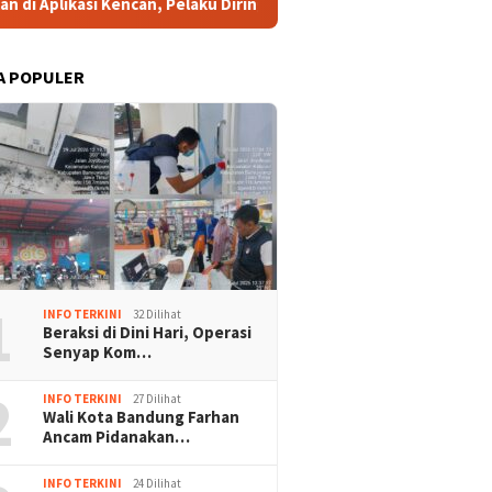
Kencan, Pelaku Diringkus di Ciputat
Tingkatkan Daya Sa
A POPULER
mu Prabowo, DEN
RI-Thailand Dorong ASEAN
KWP Kec
1
g Percepatan
Ciptakan Perdamaian di
Deddy S
INFO TERKINI
32 Dilihat
ormasi Digital
Myanmar Lewat Konsensus 5
Wartawa
Beraksi di Dini Hari, Operasi
intah
Poin
Lapor k
Senyap Kom…
2
INFO TERKINI
27 Dilihat
Wali Kota Bandung Farhan
Ancam Pidanakan…
INFO TERKINI
24 Dilihat