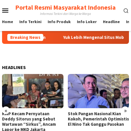
Loncat
Portal Resmi Masyarakat Indonesia
Menu
ke
Informasi Terkini dari Warga ke Warga
konten
Mobile
Home
Info Terkini
Info Produk
Info Loker
Headline
In
ujuan Kejahatan
Breaking News
Yuk Lebih Mengenal Situs Mobil Fallonfo
HEADLINES
«
»
KWP Kecam Pernyataan
Stok Pangan Nasional Kian
Deddy Sitorus yang Sebut
Kokoh, Pemerintah Optimistis
Wartawan “Sirkus”, Ancam
El Nino Tak Ganggu Pasokan
Lapor ke MKD Jakarta