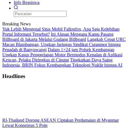
Info Beasiswa
Breaking News
Yuk Lebih Mengenal Situs Mobil Fallonfox, Apa Saja Kelebihan
Portal Informasi Tersebut?
Ini Alasan Mengapa Kamu Pasang
Billboard di Jakarta Melalui Gudang Billboard
Langkah Cepat URC
Macan Blambangan, Ungkap Jaringan Sindikat Curanmor hingga
Penadah di Banyuwangi
Dalam 1×24 jam Polsek Kembangan
Ungkap Kasus Penggelapan Motor Bermodus Kenalan di Aplikasi
Kencan, Pelaku Diringkus di Ciputat
Tingkatkan Daya Saing
Indonesia, BRIN Fokus Kembangkan Teknologi Nuklir hingga AI
Headlines
RI-Thailand Dorong ASEAN Ciptakan Perdamaian di Myanmar
Lewat Konsensus 5 Poin