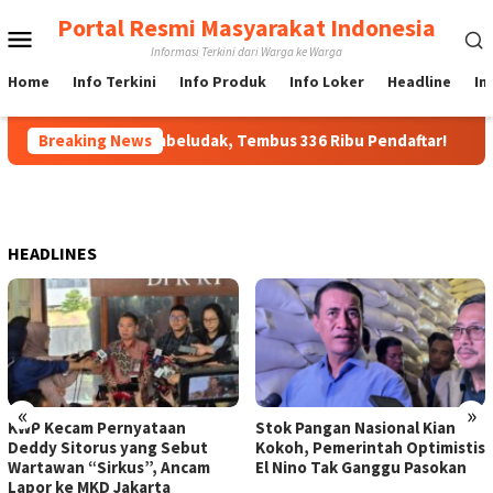
Loncat
Portal Resmi Masyarakat Indonesia
Menu
ke
Informasi Terkini dari Warga ke Warga
konten
Mobile
Home
Info Terkini
Info Produk
Info Loker
Headline
In
presidenan Membeludak, Tembus 336 Ribu Pendaftar!
Breaking News
Mod
HEADLINES
«
»
KWP Kecam Pernyataan
Stok Pangan Nasional Kian
Deddy Sitorus yang Sebut
Kokoh, Pemerintah Optimistis
Wartawan “Sirkus”, Ancam
El Nino Tak Ganggu Pasokan
Lapor ke MKD Jakarta