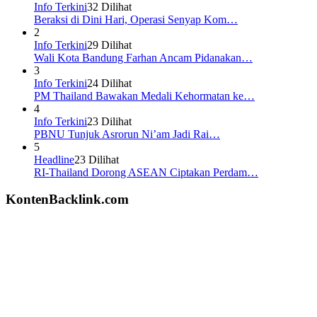
Info Terkini
32 Dilihat
Beraksi di Dini Hari, Operasi Senyap Kom…
2
Info Terkini
29 Dilihat
Wali Kota Bandung Farhan Ancam Pidanakan…
3
Info Terkini
24 Dilihat
PM Thailand Bawakan Medali Kehormatan ke…
4
Info Terkini
23 Dilihat
PBNU Tunjuk Asrorun Ni’am Jadi Rai…
5
Headline
23 Dilihat
RI-Thailand Dorong ASEAN Ciptakan Perdam…
KontenBacklink.com