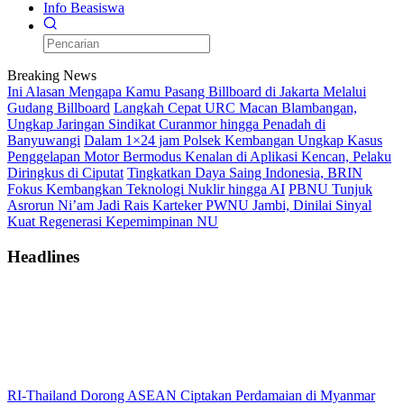
Info Beasiswa
Breaking News
Ini Alasan Mengapa Kamu Pasang Billboard di Jakarta Melalui
Gudang Billboard
Langkah Cepat URC Macan Blambangan,
Ungkap Jaringan Sindikat Curanmor hingga Penadah di
Banyuwangi
Dalam 1×24 jam Polsek Kembangan Ungkap Kasus
Penggelapan Motor Bermodus Kenalan di Aplikasi Kencan, Pelaku
Diringkus di Ciputat
Tingkatkan Daya Saing Indonesia, BRIN
Fokus Kembangkan Teknologi Nuklir hingga AI
PBNU Tunjuk
Asrorun Ni’am Jadi Rais Karteker PWNU Jambi, Dinilai Sinyal
Kuat Regenerasi Kepemimpinan NU
Headlines
RI-Thailand Dorong ASEAN Ciptakan Perdamaian di Myanmar