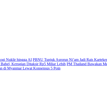
gi Nuklir hingga AI
PBNU Tunjuk Asrorun Ni’am Jadi Rais Karteke
abel, Kerugian Ditaksir Rp5 Miliar Lebih
PM Thailand Bawakan Med
n di Myanmar Lewat Konsensus 5 Poin