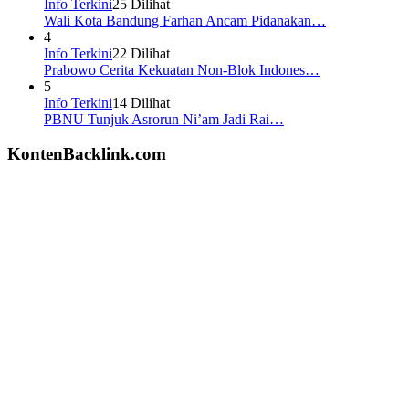
Info Terkini
25 Dilihat
Wali Kota Bandung Farhan Ancam Pidanakan…
4
Info Terkini
22 Dilihat
Prabowo Cerita Kekuatan Non-Blok Indones…
5
Info Terkini
14 Dilihat
PBNU Tunjuk Asrorun Ni’am Jadi Rai…
KontenBacklink.com