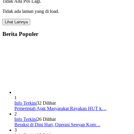
Tidak Ada Pos Lagi.
Tidak ada laman yang di load.
Lihat Lainnya
Berita Populer
1
Info Terkini
32 Dilihat
Pemerintah Ajak Masyarakat Rayakan HUT k…
2
Info Terkini
26 Dilihat
Beraksi di Dini Hari, Operasi Senyap Kom…
3