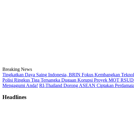
Breaking News
Tingkatkan Daya Saing Indonesia, BRIN Fokus Kembangkan Teknolo
Polisi Ringkus Tiga Tersangka Dugaan Korupsi Proyek MOT RSUD B
Mengagumi Anda!
RI-Thailand Dorong ASEAN Ciptakan Perdamaia
Headlines