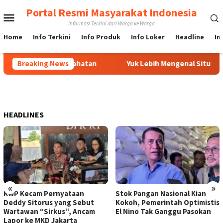
Loncat
Portal Resmi Masyarakat Indonesia
Menu
ke
Informasi Terkini dari Warga ke Warga
konten
Mobile
Home
Info Terkini
Info Produk
Info Loker
Headline
In
ntuk Tujuan Kejahatan
Breaking News
Yuk Lebih Mengenal Situs Mobil F
HEADLINES
«
»
KWP Kecam Pernyataan
Stok Pangan Nasional Kian
Deddy Sitorus yang Sebut
Kokoh, Pemerintah Optimistis
Wartawan “Sirkus”, Ancam
El Nino Tak Ganggu Pasokan
Lapor ke MKD Jakarta