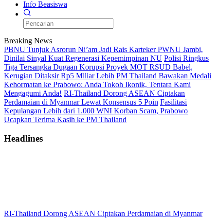
Info Beasiswa
Breaking News
PBNU Tunjuk Asrorun Ni’am Jadi Rais Karteker PWNU Jambi,
Dinilai Sinyal Kuat Regenerasi Kepemimpinan NU
Polisi Ringkus
Tiga Tersangka Dugaan Korupsi Proyek MOT RSUD Babel,
Kerugian Ditaksir Rp5 Miliar Lebih
PM Thailand Bawakan Medali
Kehormatan ke Prabowo: Anda Tokoh Ikonik, Tentara Kami
Mengagumi Anda!
RI-Thailand Dorong ASEAN Ciptakan
Perdamaian di Myanmar Lewat Konsensus 5 Poin
Fasilitasi
Kepulangan Lebih dari 1.000 WNI Korban Scam, Prabowo
Ucapkan Terima Kasih ke PM Thailand
Headlines
RI-Thailand Dorong ASEAN Ciptakan Perdamaian di Myanmar