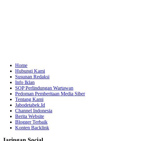
Home
Hubungi Kami
Susunan Redaksi
Info Iklan
SOP Perlindungan Wartawan
Pedoman Pemberitaan Media Siber
Tentang Kami
Jabodetabek.Id
Channel Indonesia
Berita Website
Blogger Terbaik
Konten Backlink
Jaringan Social