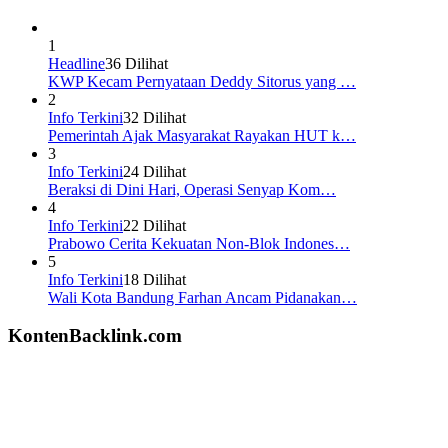
1
Headline
36 Dilihat
KWP Kecam Pernyataan Deddy Sitorus yang …
2
Info Terkini
32 Dilihat
Pemerintah Ajak Masyarakat Rayakan HUT k…
3
Info Terkini
24 Dilihat
Beraksi di Dini Hari, Operasi Senyap Kom…
4
Info Terkini
22 Dilihat
Prabowo Cerita Kekuatan Non-Blok Indones…
5
Info Terkini
18 Dilihat
Wali Kota Bandung Farhan Ancam Pidanakan…
KontenBacklink.com