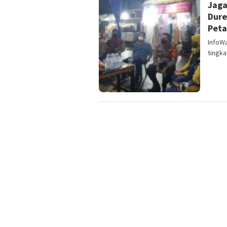
Jaga
Dure
Pet
InfoW
tingk