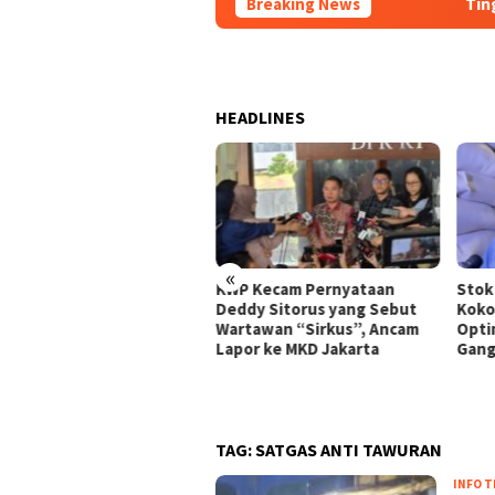
Breaking News
Tingkatkan Day
HEADLINES
«
Thailand Dorong ASEAN
KWP Kecam Pernyataan
Stok
takan Perdamaian di
Deddy Sitorus yang Sebut
Koko
anmar Lewat Konsensus 5
Wartawan “Sirkus”, Ancam
Optim
n
Lapor ke MKD Jakarta
Gang
TAG:
SATGAS ANTI TAWURAN
INFO T