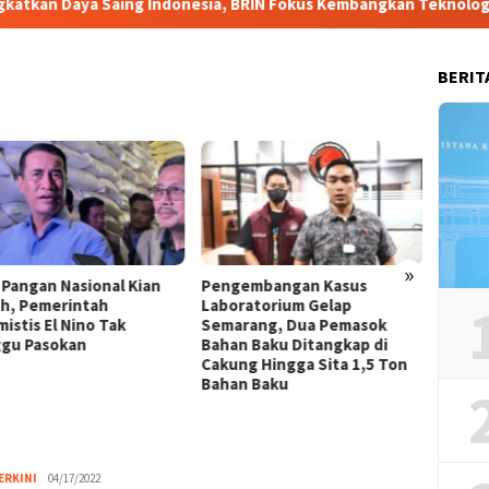
a Saing Indonesia, BRIN Fokus Kembangkan Teknologi Nuklir hin
BERIT
»
 Pangan Nasional Kian
Pengembangan Kasus
Berte
h, Pemerintah
Laboratorium Gelap
Dukun
istis El Nino Tak
Semarang, Dua Pemasok
Transf
gu Pasokan
Bahan Baku Ditangkap di
Pemer
Cakung Hingga Sita 1,5 Ton
Bahan Baku
ERKINI
admin
04/17/2022