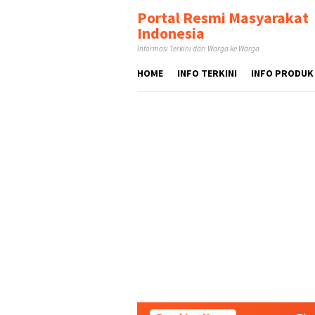
Loncat
tutup
Portal Resmi Masyarakat
ke
Indonesia
konten
Informasi Terkini dari Warga ke Warga
HOME
INFO TERKINI
INFO PRODUK