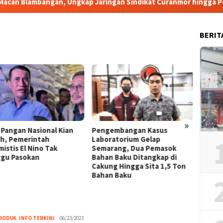
ngan, Ungkap Jaringan Sindikat Curanmor hingga Penadah di B
BERIT
»
 Pangan Nasional Kian
Pengembangan Kasus
Berte
h, Pemerintah
Laboratorium Gelap
Dukun
istis El Nino Tak
Semarang, Dua Pemasok
Transf
gu Pasokan
Bahan Baku Ditangkap di
Pemer
Cakung Hingga Sita 1,5 Ton
Bahan Baku
PRODUK
,
INFO TERKINI
Nita
06/23/2023