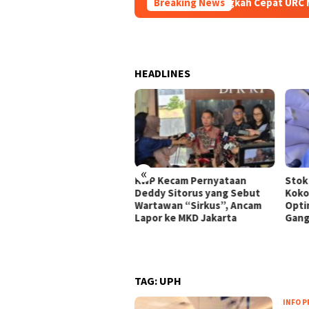
Langkah Cepat URC Macan Blamba
Breaking News
HEADLINES
«
Thailand Dorong ASEAN
KWP Kecam Pernyataan
Stok
takan Perdamaian di
Deddy Sitorus yang Sebut
Koko
anmar Lewat Konsensus 5
Wartawan “Sirkus”, Ancam
Optim
n
Lapor ke MKD Jakarta
Gang
TAG:
UPH
INFO 