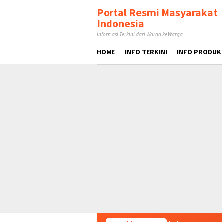
Loncat
tutup
Portal Resmi Masyarakat
ke
Indonesia
konten
Informasi Terkini dari Warga ke Warga
HOME
INFO TERKINI
INFO PRODUK