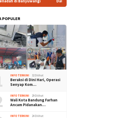
anyuwangi
Dalam 1×24 jam Polsek Kembangan Ungkap Kasu
A POPULER
mu Prabowo, DEN
RI-Thailand Dorong ASEAN
KWP Kec
1
g Percepatan
Ciptakan Perdamaian di
Deddy S
INFO TERKINI
32 Dilihat
ormasi Digital
Myanmar Lewat Konsensus 5
Wartawa
Beraksi di Dini Hari, Operasi
intah
Poin
Lapor k
Senyap Kom…
2
INFO TERKINI
29 Dilihat
Wali Kota Bandung Farhan
Ancam Pidanakan…
INFO TERKINI
24 Dilihat