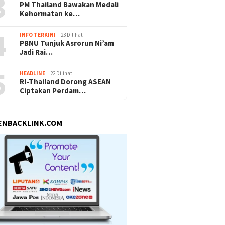
3
PM Thailand Bawakan Medali
Kehormatan ke…
4
INFO TERKINI
23 Dilihat
PBNU Tunjuk Asrorun Ni’am
Jadi Rai…
5
HEADLINE
22 Dilihat
RI-Thailand Dorong ASEAN
Ciptakan Perdam…
ENBACKLINK.COM