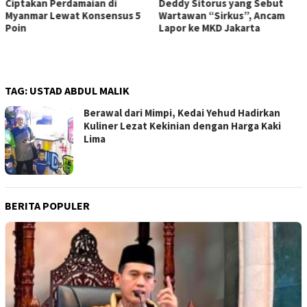
Deddy Sitorus yang Sebut
Kokoh, Pemerintah Optimistis
Wartawan “Sirkus”, Ancam
El Nino Tak Ganggu Pasokan
Lapor ke MKD Jakarta
TAG:
USTAD ABDUL MALIK
Berawal dari Mimpi, Kedai Yehud Hadirkan
Kuliner Lezat Kekinian dengan Harga Kaki
Lima
BERITA POPULER