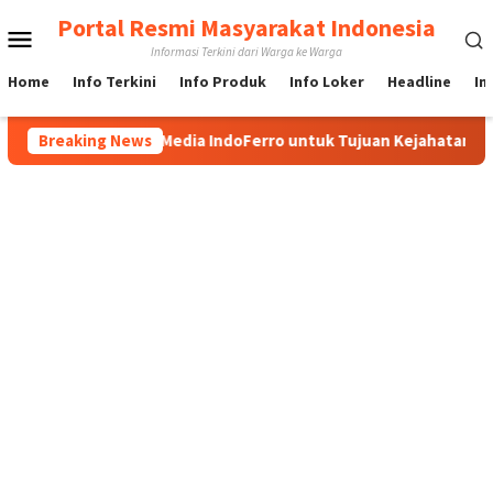
Loncat
Portal Resmi Masyarakat Indonesia
Menu
ke
Informasi Terkini dari Warga ke Warga
konten
Mobile
Home
Info Terkini
Info Produk
Info Loker
Headline
In
unakan Nama Media IndoFerro untuk Tujuan Kejahatan
Breaking News
Y