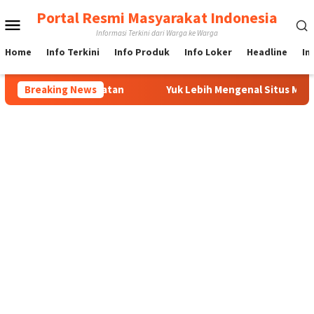
Loncat
Portal Resmi Masyarakat Indonesia
Menu
ke
Informasi Terkini dari Warga ke Warga
konten
Mobile
Home
Info Terkini
Info Produk
Info Loker
Headline
In
 Tujuan Kejahatan
Breaking News
Yuk Lebih Mengenal Situs Mobil Fallon