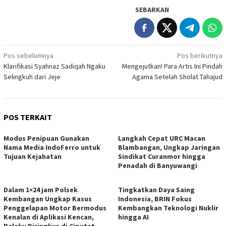
SEBARKAN
Navigasi
Pos sebelumnya
Pos berikutnya
Klarifikasi Syahnaz Sadiqah Ngaku
Mengejutkan! Para Artis Ini Pindah
pos
Selingkuh dari Jeje
Agama Setelah Sholat Tahajud
POS TERKAIT
Modus Penipuan Gunakan
Langkah Cepat URC Macan
Nama Media IndoFerro untuk
Blambangan, Ungkap Jaringan
Tujuan Kejahatan
Sindikat Curanmor hingga
Penadah di Banyuwangi
Dalam 1×24 jam Polsek
Tingkatkan Daya Saing
Kembangan Ungkap Kasus
Indonesia, BRIN Fokus
Penggelapan Motor Bermodus
Kembangkan Teknologi Nuklir
Kenalan di Aplikasi Kencan,
hingga AI
Pelaku Diringkus di Ciputat