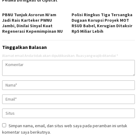
PBNU Tunjuk Asrorun Ni’am
Polisi Ringkus Tiga Tersangka
Jadi Rais Karteker PWNU
Dugaan Korupsi Proyek MOT
Jambi, Dinilai Sinyal Kuat
RSUD Babel, Kerugian Ditaksir
Regenerasi Kepemimpinan NU
Rp5 Miliar Lebih
Tinggalkan Balasan
Alamat email Anda tidak akan dipublikasikan.
Ruas yang wajib ditandai
*
Simpan nama, email, dan situs web saya pada peramban ini untuk
komentar saya berikutnya.