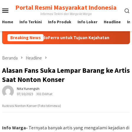
Loncat
Portal Resmi Masyarakat Indonesia
Menu
ke
Informasi Terkini dari Warga ke Warga
konten
Mobile
Home
Info Terkini
Info Produk
Info Loker
Headline
In
 Nama Media IndoFerro untuk Tujuan Kejahatan
Breaking News
Yuk Leb
Beranda
Headline
Alasan Fans Suka Lempar Barang ke Artis
Saat Nonton Konser
Nita Yunengsih
07/10/2023
301 Dilihat
Ilustrasi Nonton Konser (Foto Istimewa)
Info Warga-
Ternyata banyak artis yang mengalami kejadian di