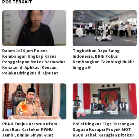
POS TERKAIT
Dalam 1×24 jam Polsek
Tingkatkan Daya Saing
Kembangan Ungkap Kasus
Indonesia, BRIN Fokus
Penggelapan Motor Bermodus
Kembangkan Teknologi Nuklir
Kenalan di Aplikasi Kencan,
hingga AI
Pelaku Diringkus di Ciputat
PBNU Tunjuk Asrorun Ni’am
Polisi Ringkus Tiga Tersangka
Jadi Rais Karteker PWNU
Dugaan Korupsi Proyek MOT
Jambi, Dinilai Sinyal Kuat
RSUD Babel, Kerugian Ditaksir