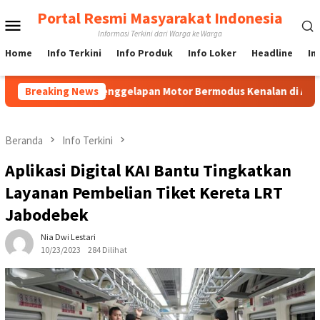
Loncat
Portal Resmi Masyarakat Indonesia
Menu
ke
Informasi Terkini dari Warga ke Warga
konten
Mobile
Home
Info Terkini
Info Produk
Info Loker
Headline
In
ap Kasus Penggelapan Motor Bermodus Kenalan di Aplikasi Kenca
Breaking News
Beranda
Info Terkini
Aplikasi Digital KAI Bantu Tingkatkan
Layanan Pembelian Tiket Kereta LRT
Jabodebek
Nia Dwi Lestari
10/23/2023
284 Dilihat