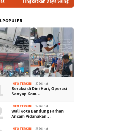
 Saing Indonesia, BRIN Fokus Kembangkan Teknologi Nuklir hing
A POPULER
1
INFO TERKINI
30 Dilihat
Beraksi di Dini Hari, Operasi
Senyap Kom…
2
INFO TERKINI
27 Dilihat
Wali Kota Bandung Farhan
Ancam Pidanakan…
INFO TERKINI
23 Dilihat