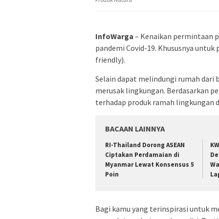
InfoWarga
– Kenaikan permintaan 
pandemi Covid-19. Khususnya untuk 
friendly).
Selain dapat melindungi rumah dari b
merusak lingkungan. Berdasarkan pe
terhadap produk ramah lingkungan di
BACAAN LAINNYA
RI-Thailand Dorong ASEAN
KW
Ciptakan Perdamaian di
De
Myanmar Lewat Konsensus 5
Wa
Poin
La
Bagi kamu yang terinspirasi untuk m