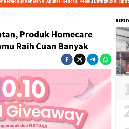
si Kencan, Pelaku Diringkus di Ciputat
Tingkatkan Daya
BERIT
atan, Produk Homecare
amu Raih Cuan Banyak