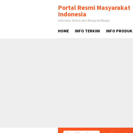
Loncat
tutup
Portal Resmi Masyarakat
ke
Indonesia
konten
Informasi Terkini dari Warga ke Warga
HOME
INFO TERKINI
INFO PRODUK