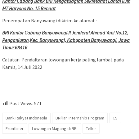
Kantor Cabang Bank BRI RengatBagian Sekretariat Lantai IIJln
MT Haryono No. 15 Rengat
Penempatan Banyuwangi dikirim ke alamat :
BRI Kantor Cabang BanyuwangiJl Jenderal Ahmad Yani No.12,
Penganjuran,Kec. Banyuwangi, Kabupaten Banyuwangi, Jawa
Timur 68416
Catatan: Pendaftaran lowongan kerja paling lambat pada
Kamis, 14 Juli 2022
Post Views:
571
Bank Rakyat Indonesia
BRIlian Internship Program
CS
Frontliner
Lowongan Magang di BRI
Teller