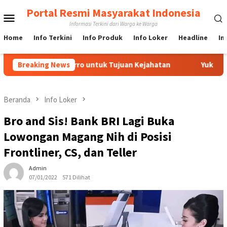
Loncat
Portal Resmi Masyarakat Indonesia
Menu
ke
Informasi Terkini dari Warga ke Warga
konten
Mobile
Home
Info Terkini
Info Produk
Info Loker
Headline
In
IndoFerro untuk Tujuan Kejahatan
Breaking News
Yuk Lebih Mengenal S
Beranda
Info Loker
Bro and Sis! Bank BRI Lagi Buka
Lowongan Magang Nih di Posisi
Frontliner, CS, dan Teller
Admin
07/01/2022
571 Dilihat