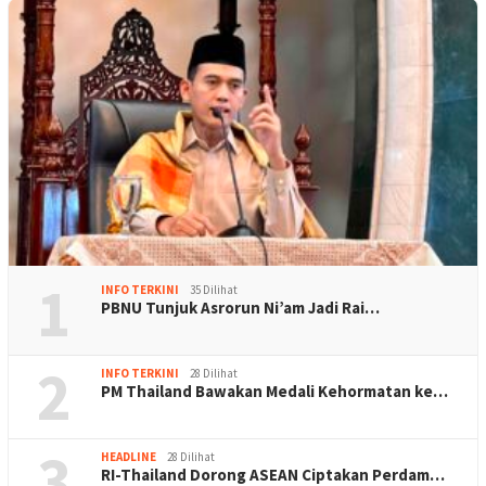
1
INFO TERKINI
35 Dilihat
PBNU Tunjuk Asrorun Ni’am Jadi Rai…
2
INFO TERKINI
28 Dilihat
PM Thailand Bawakan Medali Kehormatan ke…
3
HEADLINE
28 Dilihat
RI-Thailand Dorong ASEAN Ciptakan Perdam…