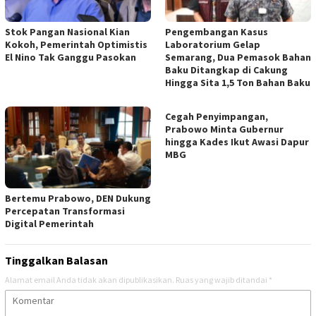
Stok Pangan Nasional Kian
Pengembangan Kasus
Kokoh, Pemerintah Optimistis
Laboratorium Gelap
El Nino Tak Ganggu Pasokan
Semarang, Dua Pemasok Bahan
Baku Ditangkap di Cakung
Hingga Sita 1,5 Ton Bahan Baku
Cegah Penyimpangan,
Prabowo Minta Gubernur
hingga Kades Ikut Awasi Dapur
MBG
Bertemu Prabowo, DEN Dukung
Percepatan Transformasi
Digital Pemerintah
Tinggalkan Balasan
Alamat email Anda tidak akan dipublikasikan.
Ruas yang wajib ditandai
*