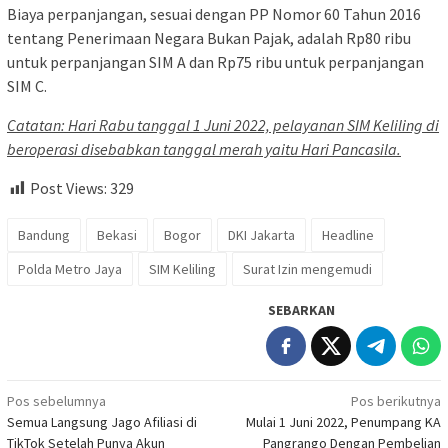
Biaya perpanjangan, sesuai dengan PP Nomor 60 Tahun 2016
tentang Penerimaan Negara Bukan Pajak, adalah Rp80 ribu
untuk perpanjangan SIM A dan Rp75 ribu untuk perpanjangan
SIM C.
Catatan: Hari Rabu tanggal 1 Juni 2022, pelayanan SIM Keliling di
beroperasi disebabkan tanggal merah yaitu Hari Pancasila.
Post Views:
329
Bandung
Bekasi
Bogor
DKI Jakarta
Headline
Polda Metro Jaya
SIM Keliling
Surat Izin mengemudi
SEBARKAN
Navigasi
Pos sebelumnya
Pos berikutnya
Semua Langsung Jago Afiliasi di
Mulai 1 Juni 2022, Penumpang KA
pos
TikTok Setelah Punya Akun
Pangrango Dengan Pembelian