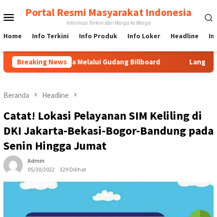
Loncat
Portal Resmi Masyarakat Indonesia
Menu
ke
Informasi Terkini dari Warga ke Warga
konten
Mobile
Home
Info Terkini
Info Produk
Info Loker
Headline
In
d di Jakarta Melalui Gudang Billboard
Breaking News
Langkah Cepat URC
Beranda
Headline
Catat! Lokasi Pelayanan SIM Keliling di
DKI Jakarta-Bekasi-Bogor-Bandung pada
Senin Hingga Jumat
Admin
05/30/2022
329 Dilihat