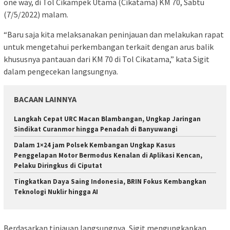
one way, di Tol Cikampek Utama (Cikatama) KM 70, Sabtu
(7/5/2022) malam.
“Baru saja kita melaksanakan peninjauan dan melakukan rapat
untuk mengetahui perkembangan terkait dengan arus balik
khususnya pantauan dari KM 70 di Tol Cikatama,” kata Sigit
dalam pengecekan langsungnya.
BACAAN LAINNYA
Langkah Cepat URC Macan Blambangan, Ungkap Jaringan
Sindikat Curanmor hingga Penadah di Banyuwangi
Dalam 1×24 jam Polsek Kembangan Ungkap Kasus
Penggelapan Motor Bermodus Kenalan di Aplikasi Kencan,
Pelaku Diringkus di Ciputat
Tingkatkan Daya Saing Indonesia, BRIN Fokus Kembangkan
Teknologi Nuklir hingga AI
Berdasarkan tinjauan langsungnya, Sigit mengungkapkan