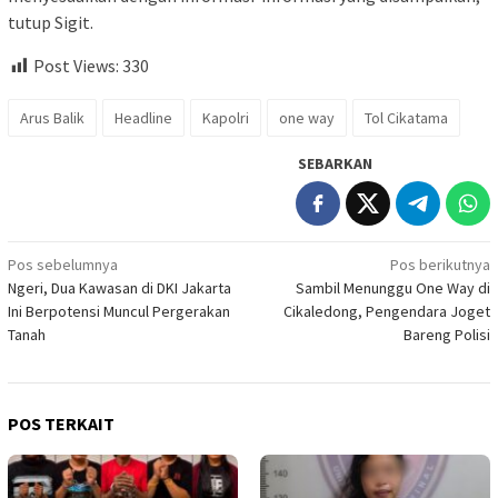
tutup Sigit.
Post Views:
330
Arus Balik
Headline
Kapolri
one way
Tol Cikatama
SEBARKAN
Navigasi
Pos sebelumnya
Pos berikutnya
Ngeri, Dua Kawasan di DKI Jakarta
Sambil Menunggu One Way di
pos
Ini Berpotensi Muncul Pergerakan
Cikaledong, Pengendara Joget
Tanah
Bareng Polisi
POS TERKAIT