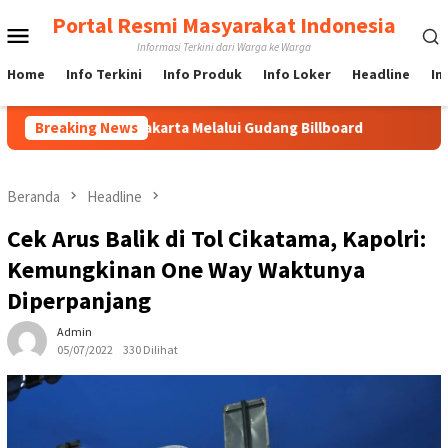
Loncat
Portal Resmi Masyarakat Indonesia
Menu
ke
Informasi Terkini dari Warga ke Warga
konten
Mobile
Home
Info Terkini
Info Produk
Info Loker
Headline
In
ard di Jakarta Melalui Gudang Billboard
Breaking News
Langkah Cepat U
Beranda
Headline
Cek Arus Balik di Tol Cikatama, Kapolri:
Kemungkinan One Way Waktunya
Diperpanjang
Admin
05/07/2022
330 Dilihat