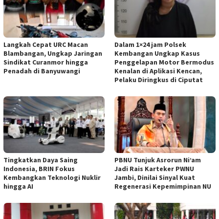
Langkah Cepat URC Macan
Dalam 1×24 jam Polsek
Blambangan, Ungkap Jaringan
Kembangan Ungkap Kasus
Sindikat Curanmor hingga
Penggelapan Motor Bermodus
Penadah di Banyuwangi
Kenalan di Aplikasi Kencan,
Pelaku Diringkus di Ciputat
Tingkatkan Daya Saing
PBNU Tunjuk Asrorun Ni’am
Indonesia, BRIN Fokus
Jadi Rais Karteker PWNU
Kembangkan Teknologi Nuklir
Jambi, Dinilai Sinyal Kuat
hingga AI
Regenerasi Kepemimpinan NU