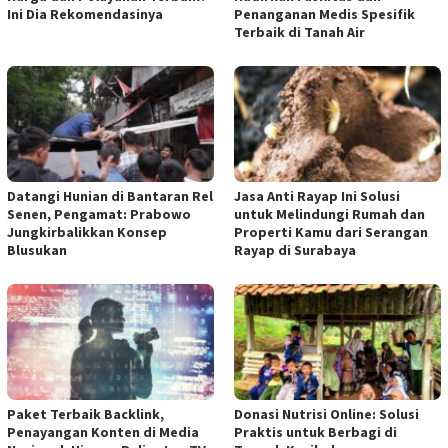
Ini Dia Rekomendasinya
Penanganan Medis Spesifik
Terbaik di Tanah Air
Datangi Hunian di Bantaran Rel
Jasa Anti Rayap Ini Solusi
Senen, Pengamat: Prabowo
untuk Melindungi Rumah dan
Jungkirbalikkan Konsep
Properti Kamu dari Serangan
Blusukan
Rayap di Surabaya
Paket Terbaik Backlink,
Donasi Nutrisi Online: Solusi
Penayangan Konten di Media
Praktis untuk Berbagi di