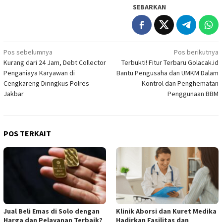
SEBARKAN
Navigasi
Pos sebelumnya
Pos berikutnya
Kurang dari 24 Jam, Debt Collector
Terbukti! Fitur Terbaru Golacak.id
pos
Penganiaya Karyawan di
Bantu Pengusaha dan UMKM Dalam
Cengkareng Diringkus Polres
Kontrol dan Penghematan
Jakbar
Penggunaan BBM
POS TERKAIT
Jual Beli Emas di Solo dengan
Klinik Aborsi dan Kuret Medika
Harga dan Pelayanan Terbaik?
Hadirkan Fasilitas dan