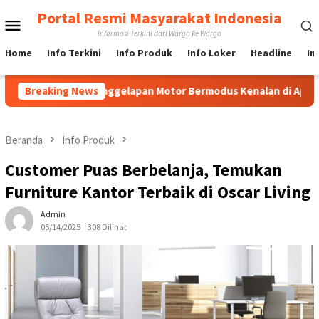
Loncat
Portal Resmi Masyarakat Indonesia
Menu
ke
Informasi Terkini dari Warga ke Warga
konten
Mobile
Home
Info Terkini
Info Produk
Info Loker
Headline
In
s Penggelapan Motor Bermodus Kenalan di Aplikasi Kencan, Pela
Breaking News
Beranda
Info Produk
Customer Puas Berbelanja, Temukan
Furniture Kantor Terbaik di Oscar Living
Admin
05/14/2025
308 Dilihat