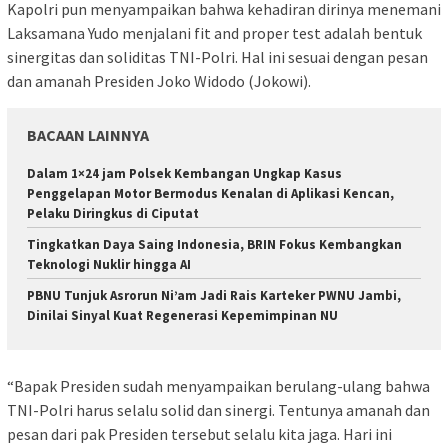
Kapolri pun menyampaikan bahwa kehadiran dirinya menemani
Laksamana Yudo menjalani fit and proper test adalah bentuk
sinergitas dan soliditas TNI-Polri. Hal ini sesuai dengan pesan
dan amanah Presiden Joko Widodo (Jokowi).
BACAAN LAINNYA
Dalam 1×24 jam Polsek Kembangan Ungkap Kasus
Penggelapan Motor Bermodus Kenalan di Aplikasi Kencan,
Pelaku Diringkus di Ciputat
Tingkatkan Daya Saing Indonesia, BRIN Fokus Kembangkan
Teknologi Nuklir hingga AI
PBNU Tunjuk Asrorun Ni’am Jadi Rais Karteker PWNU Jambi,
Dinilai Sinyal Kuat Regenerasi Kepemimpinan NU
“Bapak Presiden sudah menyampaikan berulang-ulang bahwa
TNI-Polri harus selalu solid dan sinergi. Tentunya amanah dan
pesan dari pak Presiden tersebut selalu kita jaga. Hari ini