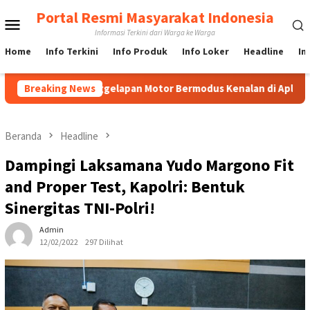
Loncat
Portal Resmi Masyarakat Indonesia
Menu
ke
Informasi Terkini dari Warga ke Warga
konten
Mobile
Home
Info Terkini
Info Produk
Info Loker
Headline
In
s Penggelapan Motor Bermodus Kenalan di Aplikasi Kencan, Pela
Breaking News
Beranda
Headline
Dampingi Laksamana Yudo Margono Fit
and Proper Test, Kapolri: Bentuk
Sinergitas TNI-Polri!
Admin
12/02/2022
297 Dilihat