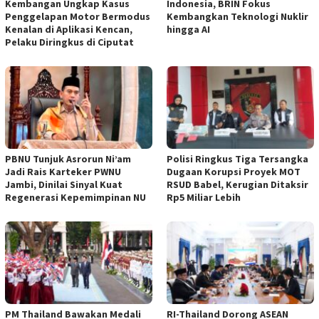
Kembangan Ungkap Kasus
Indonesia, BRIN Fokus
Penggelapan Motor Bermodus
Kembangkan Teknologi Nuklir
Kenalan di Aplikasi Kencan,
hingga AI
Pelaku Diringkus di Ciputat
PBNU Tunjuk Asrorun Ni’am
Polisi Ringkus Tiga Tersangka
Jadi Rais Karteker PWNU
Dugaan Korupsi Proyek MOT
Jambi, Dinilai Sinyal Kuat
RSUD Babel, Kerugian Ditaksir
Regenerasi Kepemimpinan NU
Rp5 Miliar Lebih
PM Thailand Bawakan Medali
RI-Thailand Dorong ASEAN