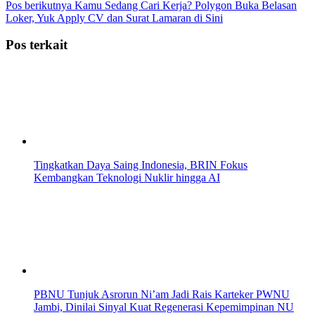
Pos berikutnya
Kamu Sedang Cari Kerja? Polygon Buka Belasan
Loker, Yuk Apply CV dan Surat Lamaran di Sini
Pos terkait
Tingkatkan Daya Saing Indonesia, BRIN Fokus
Kembangkan Teknologi Nuklir hingga AI
PBNU Tunjuk Asrorun Ni’am Jadi Rais Karteker PWNU
Jambi, Dinilai Sinyal Kuat Regenerasi Kepemimpinan NU