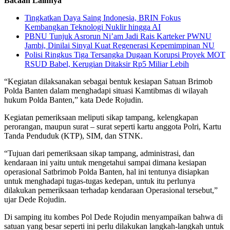
Bacaan Lainnya
Tingkatkan Daya Saing Indonesia, BRIN Fokus
Kembangkan Teknologi Nuklir hingga AI
PBNU Tunjuk Asrorun Ni’am Jadi Rais Karteker PWNU
Jambi, Dinilai Sinyal Kuat Regenerasi Kepemimpinan NU
Polisi Ringkus Tiga Tersangka Dugaan Korupsi Proyek MOT
RSUD Babel, Kerugian Ditaksir Rp5 Miliar Lebih
“Kegiatan dilaksanakan sebagai bentuk kesiapan Satuan Brimob
Polda Banten dalam menghadapi situasi Kamtibmas di wilayah
hukum Polda Banten,” kata Dede Rojudin.
Kegiatan pemeriksaan meliputi sikap tampang, kelengkapan
perorangan, maupun surat – surat seperti kartu anggota Polri, Kartu
Tanda Penduduk (KTP), SIM, dan STNK.
“Tujuan dari pemeriksaan sikap tampang, administrasi, dan
kendaraan ini yaitu untuk mengetahui sampai dimana kesiapan
operasional Satbrimob Polda Banten, hal ini tentunya disiapkan
untuk menghadapi tugas-tugas kedepan, untuk itu perlunya
dilakukan pemeriksaan terhadap kendaraan Operasional tersebut,”
ujar Dede Rojudin.
Di samping itu kombes Pol Dede Rojudin menyampaikan bahwa di
satuan yang besar seperti ini perlu dilakukan langkah-langkah untuk