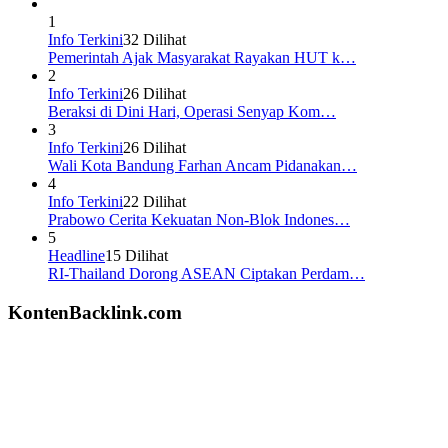
1
Info Terkini
32 Dilihat
Pemerintah Ajak Masyarakat Rayakan HUT k…
2
Info Terkini
26 Dilihat
Beraksi di Dini Hari, Operasi Senyap Kom…
3
Info Terkini
26 Dilihat
Wali Kota Bandung Farhan Ancam Pidanakan…
4
Info Terkini
22 Dilihat
Prabowo Cerita Kekuatan Non-Blok Indones…
5
Headline
15 Dilihat
RI-Thailand Dorong ASEAN Ciptakan Perdam…
KontenBacklink.com