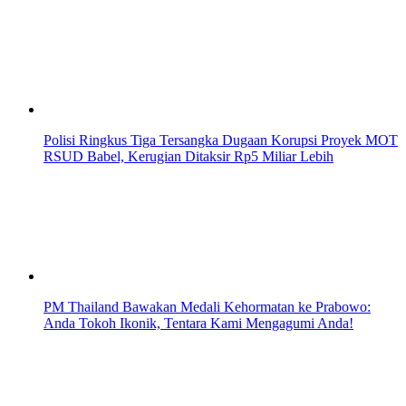
Polisi Ringkus Tiga Tersangka Dugaan Korupsi Proyek MOT
RSUD Babel, Kerugian Ditaksir Rp5 Miliar Lebih
PM Thailand Bawakan Medali Kehormatan ke Prabowo:
Anda Tokoh Ikonik, Tentara Kami Mengagumi Anda!