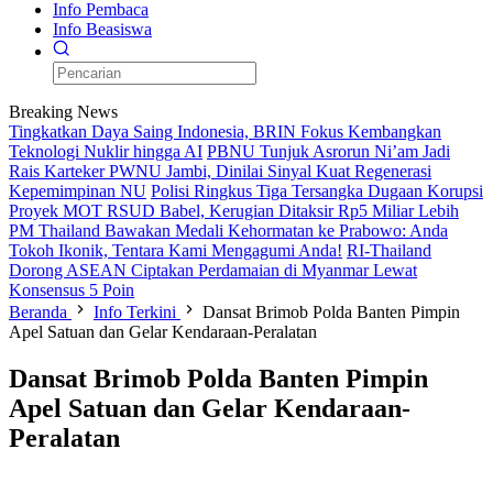
Info Pembaca
Info Beasiswa
Breaking News
Tingkatkan Daya Saing Indonesia, BRIN Fokus Kembangkan
Teknologi Nuklir hingga AI
PBNU Tunjuk Asrorun Ni’am Jadi
Rais Karteker PWNU Jambi, Dinilai Sinyal Kuat Regenerasi
Kepemimpinan NU
Polisi Ringkus Tiga Tersangka Dugaan Korupsi
Proyek MOT RSUD Babel, Kerugian Ditaksir Rp5 Miliar Lebih
PM Thailand Bawakan Medali Kehormatan ke Prabowo: Anda
Tokoh Ikonik, Tentara Kami Mengagumi Anda!
RI-Thailand
Dorong ASEAN Ciptakan Perdamaian di Myanmar Lewat
Konsensus 5 Poin
Beranda
Info Terkini
Dansat Brimob Polda Banten Pimpin
Apel Satuan dan Gelar Kendaraan-Peralatan
Dansat Brimob Polda Banten Pimpin
Apel Satuan dan Gelar Kendaraan-
Peralatan