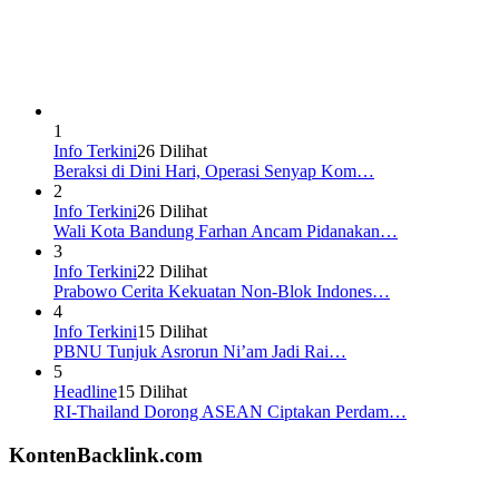
1
Info Terkini
26 Dilihat
Beraksi di Dini Hari, Operasi Senyap Kom…
2
Info Terkini
26 Dilihat
Wali Kota Bandung Farhan Ancam Pidanakan…
3
Info Terkini
22 Dilihat
Prabowo Cerita Kekuatan Non-Blok Indones…
4
Info Terkini
15 Dilihat
PBNU Tunjuk Asrorun Ni’am Jadi Rai…
5
Headline
15 Dilihat
RI-Thailand Dorong ASEAN Ciptakan Perdam…
KontenBacklink.com