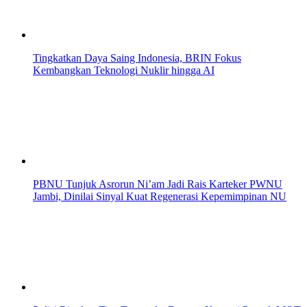
Tingkatkan Daya Saing Indonesia, BRIN Fokus
Kembangkan Teknologi Nuklir hingga AI
PBNU Tunjuk Asrorun Ni’am Jadi Rais Karteker PWNU
Jambi, Dinilai Sinyal Kuat Regenerasi Kepemimpinan NU