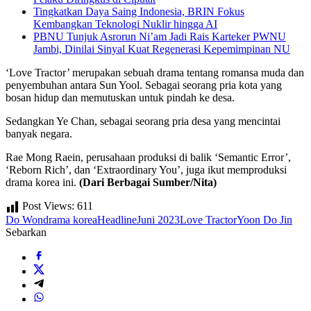
Tingkatkan Daya Saing Indonesia, BRIN Fokus
Kembangkan Teknologi Nuklir hingga AI
PBNU Tunjuk Asrorun Ni’am Jadi Rais Karteker PWNU
Jambi, Dinilai Sinyal Kuat Regenerasi Kepemimpinan NU
‘Love Tractor’ merupakan sebuah drama tentang romansa muda dan
penyembuhan antara Sun Yool. Sebagai seorang pria kota yang
bosan hidup dan memutuskan untuk pindah ke desa.
Sedangkan Ye Chan, sebagai seorang pria desa yang mencintai
banyak negara.
Rae Mong Raein, perusahaan produksi di balik ‘Semantic Error’,
‘Reborn Rich’, dan ‘Extraordinary You’, juga ikut memproduksi
drama korea ini.
(Dari Berbagai Sumber/Nita)
Post Views:
611
Do Won
drama korea
Headline
Juni 2023
Love Tractor
Yoon Do Jin
Sebarkan