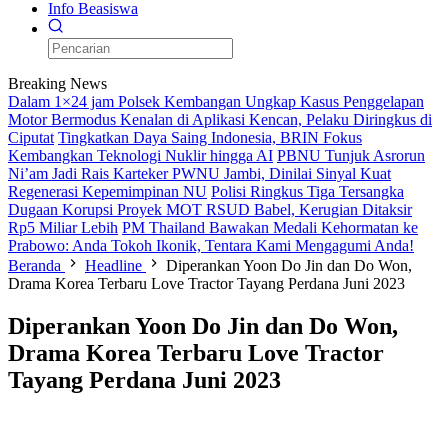
Info Beasiswa
Breaking News
Dalam 1×24 jam Polsek Kembangan Ungkap Kasus Penggelapan
Motor Bermodus Kenalan di Aplikasi Kencan, Pelaku Diringkus di
Ciputat
Tingkatkan Daya Saing Indonesia, BRIN Fokus
Kembangkan Teknologi Nuklir hingga AI
PBNU Tunjuk Asrorun
Ni’am Jadi Rais Karteker PWNU Jambi, Dinilai Sinyal Kuat
Regenerasi Kepemimpinan NU
Polisi Ringkus Tiga Tersangka
Dugaan Korupsi Proyek MOT RSUD Babel, Kerugian Ditaksir
Rp5 Miliar Lebih
PM Thailand Bawakan Medali Kehormatan ke
Prabowo: Anda Tokoh Ikonik, Tentara Kami Mengagumi Anda!
Beranda
Headline
Diperankan Yoon Do Jin dan Do Won,
Drama Korea Terbaru Love Tractor Tayang Perdana Juni 2023
Diperankan Yoon Do Jin dan Do Won,
Drama Korea Terbaru Love Tractor
Tayang Perdana Juni 2023