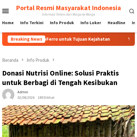
Loncat
Portal Resmi Masyarakat Indonesia
Menu
ke
Informasi Terkini dari Warga ke Warga
konten
Mobile
Home
Info Terkini
Info Produk
Info Loker
Headline
In
edia IndoFerro untuk Tujuan Kejahatan
Breaking News
Yuk Lebih Menge
Beranda
Info Produk
Donasi Nutrisi Online: Solusi Praktis
untuk Berbagi di Tengah Kesibukan
Admin
02/08/2026
189 Dilihat