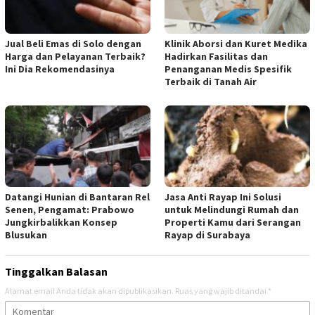
Jual Beli Emas di Solo dengan
Klinik Aborsi dan Kuret Medika
Harga dan Pelayanan Terbaik?
Hadirkan Fasilitas dan
Ini Dia Rekomendasinya
Penanganan Medis Spesifik
Terbaik di Tanah Air
Datangi Hunian di Bantaran Rel
Jasa Anti Rayap Ini Solusi
Senen, Pengamat: Prabowo
untuk Melindungi Rumah dan
Jungkirbalikkan Konsep
Properti Kamu dari Serangan
Blusukan
Rayap di Surabaya
Tinggalkan Balasan
Alamat email Anda tidak akan dipublikasikan.
Ruas yang wajib ditandai
*