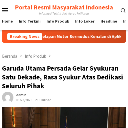
Loncat
Portal Resmi Masyarakat Indonesia
Menu
ke
Informasi Terkini dari Warga ke Warga
konten
Mobile
Home
Info Terkini
Info Produk
Info Loker
Headline
In
Penggelapan Motor Bermodus Kenalan di Aplikasi Kencan, Pelaku
Breaking News
Beranda
Info Produk
Garuda Utama Persada Gelar Syukuran
Satu Dekade, Rasa Syukur Atas Dedikasi
Seluruh Pihak
Admin
01/23/2026
216 Dilihat