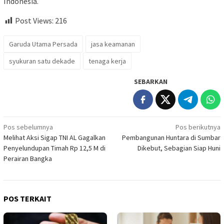
Indonesia.
Post Views:
216
Garuda Utama Persada
jasa keamanan
syukuran satu dekade
tenaga kerja
SEBARKAN
Navigasi
Pos sebelumnya
Pos berikutnya
Melihat Aksi Sigap TNI AL Gagalkan
Pembangunan Huntara di Sumbar
pos
Penyelundupan Timah Rp 12,5 M di
Dikebut, Sebagian Siap Huni
Perairan Bangka
POS TERKAIT