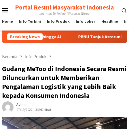
Loncat
Portal Resmi Masyarakat Indonesia
Menu
ke
Informasi Terkini dari Warga ke Warga
konten
Mobile
Home
Info Terkini
Info Produk
Info Loker
Headline
In
ogi Nuklir hingga AI
Breaking News
PBNU Tunjuk Asrorun Ni’am Jadi Rai
Beranda
Info Produk
Gudang MeToo di Indonesia Secara Resmi
Diluncurkan untuk Memberikan
Pengalaman Logistik yang Lebih Baik
kepada Konsumen Indonesia
Admin
07/19/2022
339 Dilihat