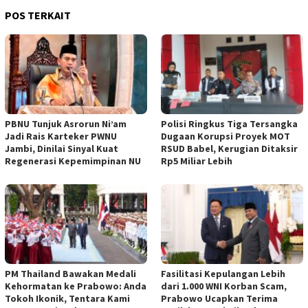
POS TERKAIT
PBNU Tunjuk Asrorun Ni’am
Polisi Ringkus Tiga Tersangka
Jadi Rais Karteker PWNU
Dugaan Korupsi Proyek MOT
Jambi, Dinilai Sinyal Kuat
RSUD Babel, Kerugian Ditaksir
Regenerasi Kepemimpinan NU
Rp5 Miliar Lebih
PM Thailand Bawakan Medali
Fasilitasi Kepulangan Lebih
Kehormatan ke Prabowo: Anda
dari 1.000 WNI Korban Scam,
Tokoh Ikonik, Tentara Kami
Prabowo Ucapkan Terima