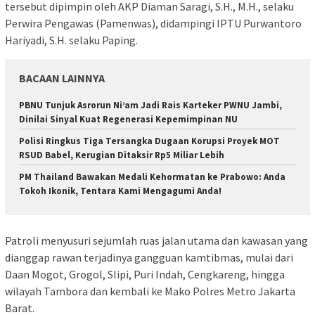
tersebut dipimpin oleh AKP Diaman Saragi, S.H., M.H., selaku
Perwira Pengawas (Pamenwas), didampingi IPTU Purwantoro
Hariyadi, S.H. selaku Paping.
BACAAN LAINNYA
PBNU Tunjuk Asrorun Ni’am Jadi Rais Karteker PWNU Jambi,
Dinilai Sinyal Kuat Regenerasi Kepemimpinan NU
Polisi Ringkus Tiga Tersangka Dugaan Korupsi Proyek MOT
RSUD Babel, Kerugian Ditaksir Rp5 Miliar Lebih
PM Thailand Bawakan Medali Kehormatan ke Prabowo: Anda
Tokoh Ikonik, Tentara Kami Mengagumi Anda!
Patroli menyusuri sejumlah ruas jalan utama dan kawasan yang
dianggap rawan terjadinya gangguan kamtibmas, mulai dari
Daan Mogot, Grogol, Slipi, Puri Indah, Cengkareng, hingga
wilayah Tambora dan kembali ke Mako Polres Metro Jakarta
Barat.