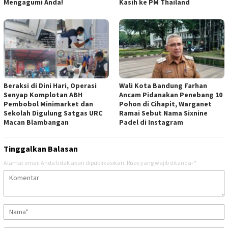
Mengagumi Anda!
Kasih ke PM Thailand
Beraksi di Dini Hari, Operasi
Wali Kota Bandung Farhan
Senyap Komplotan ABH
Ancam Pidanakan Penebang 10
Pembobol Minimarket dan
Pohon di Cihapit, Warganet
Sekolah Digulung Satgas URC
Ramai Sebut Nama Sixnine
Macan Blambangan
Padel di Instagram
Tinggalkan Balasan
Alamat email Anda tidak akan dipublikasikan.
Ruas yang wajib ditandai
*