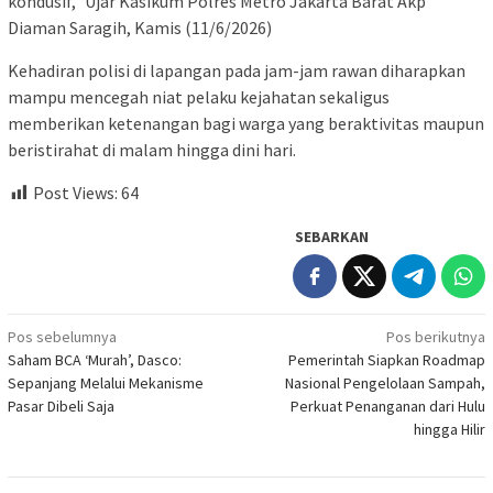
kondusif,” Ujar Kasikum Polres Metro Jakarta Barat Akp
Diaman Saragih, Kamis (11/6/2026)
Kehadiran polisi di lapangan pada jam-jam rawan diharapkan
mampu mencegah niat pelaku kejahatan sekaligus
memberikan ketenangan bagi warga yang beraktivitas maupun
beristirahat di malam hingga dini hari.
Post Views:
64
SEBARKAN
Navigasi
Pos sebelumnya
Pos berikutnya
Saham BCA ‘Murah’, Dasco:
Pemerintah Siapkan Roadmap
pos
Sepanjang Melalui Mekanisme
Nasional Pengelolaan Sampah,
Pasar Dibeli Saja
Perkuat Penanganan dari Hulu
hingga Hilir