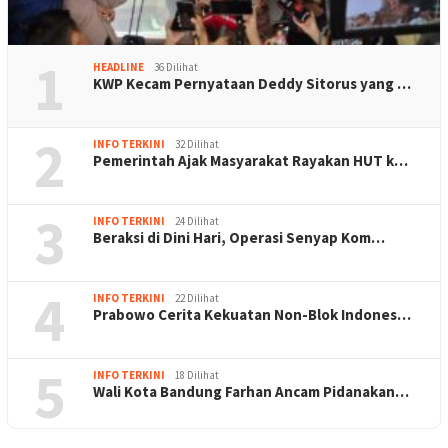
1
HEADLINE
36 Dilihat
KWP Kecam Pernyataan Deddy Sitorus yang …
2
INFO TERKINI
32 Dilihat
Pemerintah Ajak Masyarakat Rayakan HUT k…
3
INFO TERKINI
24 Dilihat
Beraksi di Dini Hari, Operasi Senyap Kom…
4
INFO TERKINI
22 Dilihat
Prabowo Cerita Kekuatan Non-Blok Indones…
5
INFO TERKINI
18 Dilihat
Wali Kota Bandung Farhan Ancam Pidanakan…