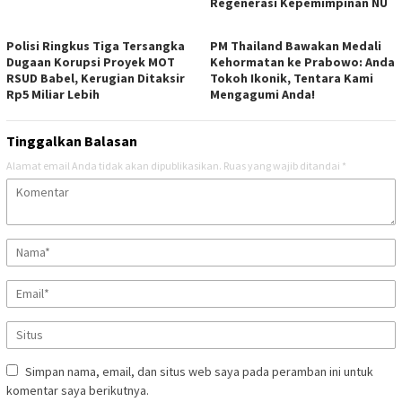
Regenerasi Kepemimpinan NU
Polisi Ringkus Tiga Tersangka
PM Thailand Bawakan Medali
Dugaan Korupsi Proyek MOT
Kehormatan ke Prabowo: Anda
RSUD Babel, Kerugian Ditaksir
Tokoh Ikonik, Tentara Kami
Rp5 Miliar Lebih
Mengagumi Anda!
Tinggalkan Balasan
Alamat email Anda tidak akan dipublikasikan.
Ruas yang wajib ditandai
*
Simpan nama, email, dan situs web saya pada peramban ini untuk
komentar saya berikutnya.