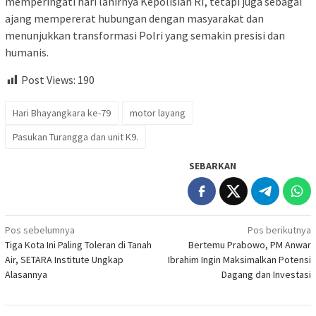
memperingati hari lahirnya Kepolisian RI, tetapi juga sebagai
ajang mempererat hubungan dengan masyarakat dan
menunjukkan transformasi Polri yang semakin presisi dan
humanis.
Post Views:
190
Hari Bhayangkara ke-79
motor layang
Pasukan Turangga dan unit K9.
SEBARKAN
Navigasi
Pos sebelumnya
Pos berikutnya
Tiga Kota Ini Paling Toleran di Tanah
Bertemu Prabowo, PM Anwar
pos
Air, SETARA Institute Ungkap
Ibrahim Ingin Maksimalkan Potensi
Alasannya
Dagang dan Investasi