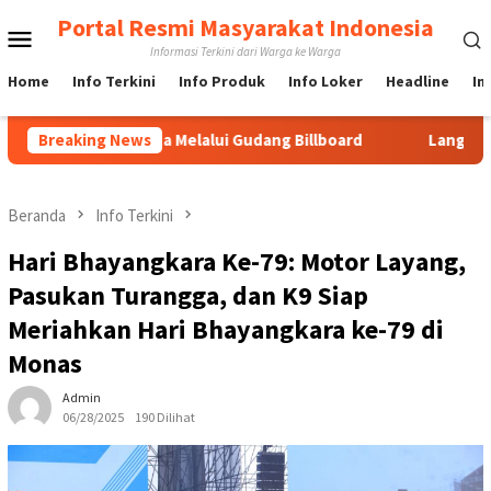
Loncat
Portal Resmi Masyarakat Indonesia
Menu
ke
Informasi Terkini dari Warga ke Warga
konten
Mobile
Home
Info Terkini
Info Produk
Info Loker
Headline
In
rd di Jakarta Melalui Gudang Billboard
Breaking News
Langkah Cepat UR
Beranda
Info Terkini
Hari Bhayangkara Ke-79: Motor Layang,
Pasukan Turangga, dan K9 Siap
Meriahkan Hari Bhayangkara ke-79 di
Monas
Admin
06/28/2025
190 Dilihat