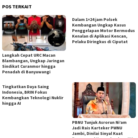
POS TERKAIT
Dalam 1×24 jam Polsek
Kembangan Ungkap Kasus
Penggelapan Motor Bermodus
Kenalan di Aplikasi Kencan,
Pelaku Diringkus di Ciputat
Langkah Cepat URC Macan
Blambangan, Ungkap Jaringan
Sindikat Curanmor hingga
Penadah di Banyuwangi
Tingkatkan Daya Saing
Indonesia, BRIN Fokus
Kembangkan Teknologi Nuklir
hingga AI
PBNU Tunjuk Asrorun Ni’am
Jadi Rais Karteker PWNU
Jambi, Dinilai Sinyal Kuat