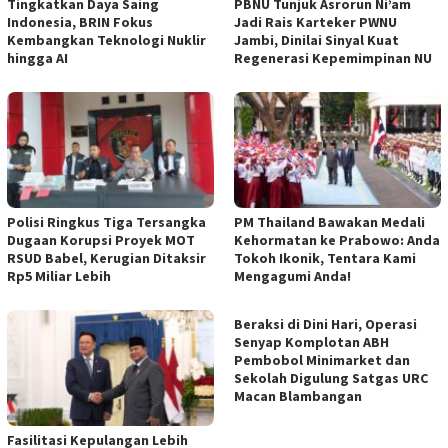
Tingkatkan Daya Saing
PBNU Tunjuk Asrorun Ni’am
Indonesia, BRIN Fokus
Jadi Rais Karteker PWNU
Kembangkan Teknologi Nuklir
Jambi, Dinilai Sinyal Kuat
hingga AI
Regenerasi Kepemimpinan NU
Polisi Ringkus Tiga Tersangka
PM Thailand Bawakan Medali
Dugaan Korupsi Proyek MOT
Kehormatan ke Prabowo: Anda
RSUD Babel, Kerugian Ditaksir
Tokoh Ikonik, Tentara Kami
Rp5 Miliar Lebih
Mengagumi Anda!
Beraksi di Dini Hari, Operasi
Senyap Komplotan ABH
Pembobol Minimarket dan
Sekolah Digulung Satgas URC
Macan Blambangan
Fasilitasi Kepulangan Lebih