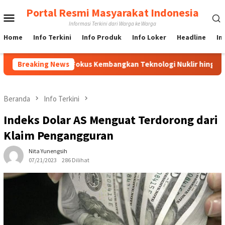
Loncat
Portal Resmi Masyarakat Indonesia
Menu
ke
Informasi Terkini dari Warga ke Warga
konten
Mobile
Home
Info Terkini
Info Produk
Info Loker
Headline
In
esia, BRIN Fokus Kembangkan Teknologi Nuklir hingga AI
Breaking News
Beranda
Info Terkini
Indeks Dolar AS Menguat Terdorong dari
Klaim Pengangguran
Nita Yunengsih
07/21/2023
286 Dilihat