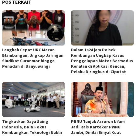
POS TERKAIT
Langkah Cepat URC Macan
Dalam 1×24 jam Polsek
Blambangan, Ungkap Jaringan
Kembangan Ungkap Kasus
Sindikat Curanmor hingga
Penggelapan Motor Bermodus
Penadah di Banyuwangi
Kenalan di Aplikasi Kencan,
Pelaku Diringkus di Ciputat
Tingkatkan Daya Saing
PBNU Tunjuk Asrorun Ni’am
Indonesia, BRIN Fokus
Jadi Rais Karteker PWNU
Kembangkan Teknologi Nuklir
Jambi, Dinilai Sinyal Kuat