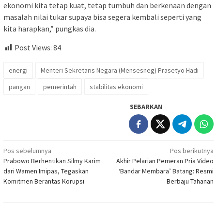
ekonomi kita tetap kuat, tetap tumbuh dan berkenaan dengan
masalah nilai tukar supaya bisa segera kembali seperti yang
kita harapkan,” pungkas dia.
Post Views:
84
energi
Menteri Sekretaris Negara (Mensesneg) Prasetyo Hadi
pangan
pemerintah
stabilitas ekonomi
SEBARKAN
Navigasi
Pos sebelumnya
Pos berikutnya
Prabowo Berhentikan Silmy Karim
Akhir Pelarian Pemeran Pria Video
pos
dari Wamen Imipas, Tegaskan
‘Bandar Membara’ Batang: Resmi
Komitmen Berantas Korupsi
Berbaju Tahanan