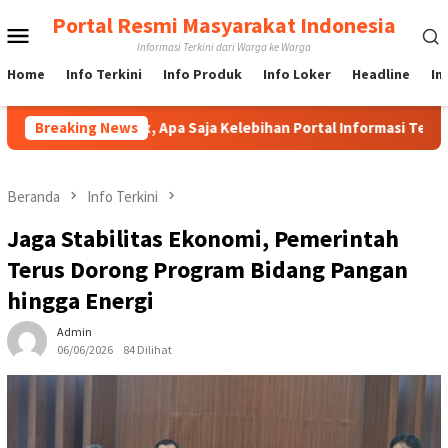
Loncat
Portal Resmi Masyarakat Indonesia
Menu
ke
Informasi Terkini dari Warga ke Warga
konten
Mobile
Home
Info Terkini
Info Produk
Info Loker
Headline
In
il Fallonfox, Apa Saja Kelebihan Portal Informasi Tersebut?
Breaking News
Beranda
Info Terkini
Jaga Stabilitas Ekonomi, Pemerintah
Terus Dorong Program Bidang Pangan
hingga Energi
Admin
06/06/2026
84 Dilihat