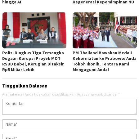
hingga AI
Regenerasi Kepemimpinan NU
Polisi Ringkus Tiga Tersangka
PM Thailand Bawakan Medali
Dugaan Korupsi Proyek MOT
Kehormatan ke Prabowo: Anda
RSUD Babel, Kerugian Ditaksir
Tokoh Ikonik, Tentara Kami
Rp5 Miliar Lebih
Mengagumi Anda!
Tinggalkan Balasan
Alamat email Anda tidak akan dipublikasikan.
Ruas yang wajib ditandai
*