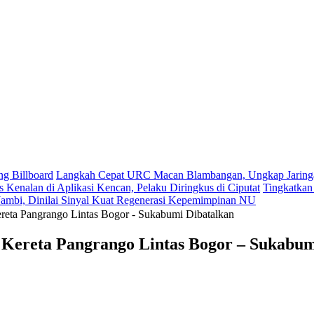
ng Billboard
Langkah Cepat URC Macan Blambangan, Ungkap Jaringa
enalan di Aplikasi Kencan, Pelaku Diringkus di Ciputat
Tingkatkan
mbi, Dinilai Sinyal Kuat Regenerasi Kepemimpinan NU
ereta Pangrango Lintas Bogor - Sukabumi Dibatalkan
 Kereta Pangrango Lintas Bogor – Sukabum