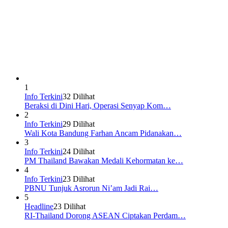
1
Info Terkini
32 Dilihat
Beraksi di Dini Hari, Operasi Senyap Kom…
2
Info Terkini
29 Dilihat
Wali Kota Bandung Farhan Ancam Pidanakan…
3
Info Terkini
24 Dilihat
PM Thailand Bawakan Medali Kehormatan ke…
4
Info Terkini
23 Dilihat
PBNU Tunjuk Asrorun Ni’am Jadi Rai…
5
Headline
23 Dilihat
RI-Thailand Dorong ASEAN Ciptakan Perdam…