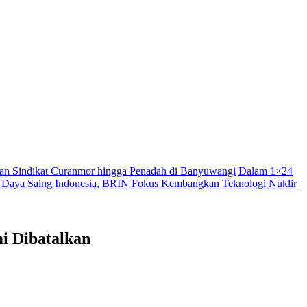
n Sindikat Curanmor hingga Penadah di Banyuwangi
Dalam 1×24
 Daya Saing Indonesia, BRIN Fokus Kembangkan Teknologi Nuklir
i Dibatalkan