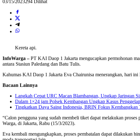
03/15/2023
294 Dilihat
Kereta api.
InfoWarga –
PT KAI Daop 1 Jakarta mengucapkan permohonan maaf a
antara Stasiun Paledang dan Batu Tulis.
Kahumas KAI Daop 1 Jakarta Eva Chairunisa menerangkan, hari ini R
Bacaan Lainnya
Langkah Cepat URC Macan Blambangan, Ungkap Jaringan Sin
Dalam 1×24 jam Polsek Kembangan Ungkap Kasus Penggelapan
Tingkatkan Daya Saing Indonesia, BRIN Fokus Kembangkan T
“Calon pengguna yang sudah membeli tiket dapat melakukan proses pe
Warga, di Jakarta, Rabu (15/3/2023).
Eva kembali mengungkapkan, proses pembatalan dapat dilakukan hin
moda transportasi lain.