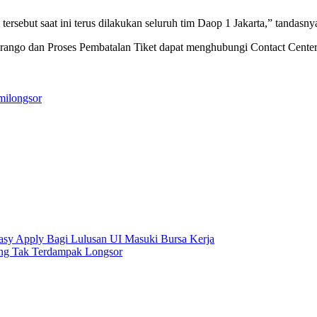
ersebut saat ini terus dilakukan seluruh tim Daop 1 Jakarta,” tandasny
rango dan Proses Pembatalan Tiket dapat menghubungi Contact Center
mi
longsor
asy Apply Bagi Lulusan UI Masuki Bursa Kerja
ang Tak Terdampak Longsor