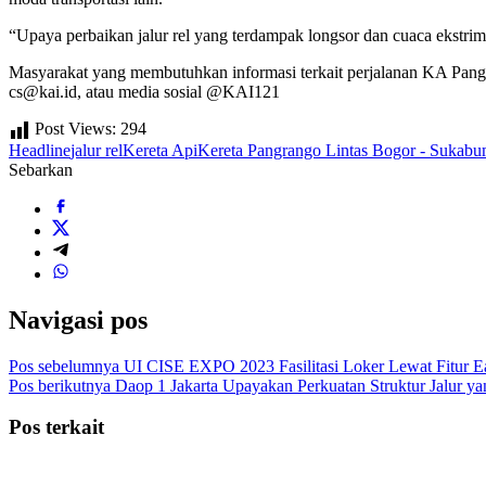
“Upaya perbaikan jalur rel yang terdampak longsor dan cuaca ekstrim t
Masyarakat yang membutuhkan informasi terkait perjalanan KA Pang
cs@kai.id, atau media sosial @KAI121
Post Views:
294
Headline
jalur rel
Kereta Api
Kereta Pangrango Lintas Bogor - Sukabu
Sebarkan
Navigasi pos
Pos sebelumnya
UI CISE EXPO 2023 Fasilitasi Loker Lewat Fitur E
Pos berikutnya
Daop 1 Jakarta Upayakan Perkuatan Struktur Jalur y
Pos terkait