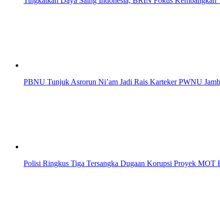
Tingkatkan Daya Saing Indonesia, BRIN Fokus Kembangkan T
PBNU Tunjuk Asrorun Ni’am Jadi Rais Karteker PWNU Jambi
Polisi Ringkus Tiga Tersangka Dugaan Korupsi Proyek MOT R