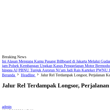
Breaking News
Ini Alasan Mengapa Kamu Pasang Billboard di Jakarta Melalui Guda
jam Polsek Kembangan Ungkap Kasus Penggelapan Motor Bermodus K
hingga AI
PBNU Tunjuk Asrorun Ni’am Jadi Rais Karteker PWNU Ja
Beranda
Headline
Jalur Rel Terdampak Longsor, Perjalanan K
Jalur Rel Terdampak Longsor, Perjalanan
admin