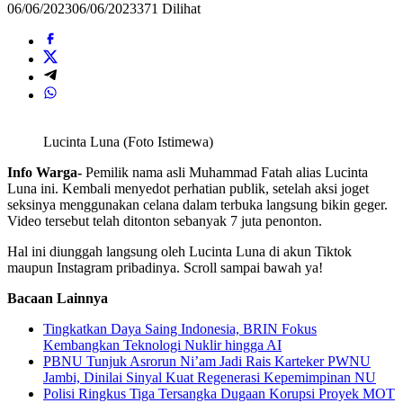
06/06/2023
06/06/2023
371 Dilihat
Lucinta Luna (Foto Istimewa)
Info Warga-
Pemilik nama asli Muhammad Fatah alias Lucinta
Luna ini. Kembali menyedot perhatian publik, setelah aksi joget
seksinya menggunakan celana dalam terbuka langsung bikin geger.
Video tersebut telah ditonton sebanyak 7 juta penonton.
Hal ini diunggah langsung oleh Lucinta Luna di akun Tiktok
maupun Instagram pribadinya. Scroll sampai bawah ya!
Bacaan Lainnya
Tingkatkan Daya Saing Indonesia, BRIN Fokus
Kembangkan Teknologi Nuklir hingga AI
PBNU Tunjuk Asrorun Ni’am Jadi Rais Karteker PWNU
Jambi, Dinilai Sinyal Kuat Regenerasi Kepemimpinan NU
Polisi Ringkus Tiga Tersangka Dugaan Korupsi Proyek MOT