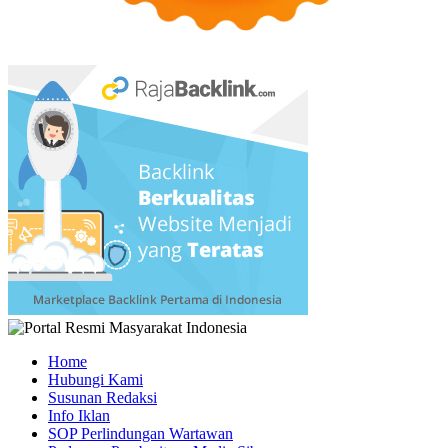
Home
Hubungi Kami
Susunan Redaksi
Info Iklan
SOP Perlindungan Wartawan