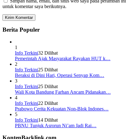
Simpan nama, email, dan situs web saya pada peramban ini
untuk komentar saya berikutnya.
Berita Populer
1
Info Terkini
32 Dilihat
Pemerintah Ajak Masyarakat Rayakan HUT k…
2
Info Terkini
25 Dilihat
Beraksi di Dini Hari, Operasi Senyap Kom…
3
Info Terkini
25 Dilihat
Wali Kota Bandung Farhan Ancam Pidanakan…
4
Info Terkini
22 Dilihat
Prabowo Cerita Kekuatan Non-Blok Indones…
5
Info Terkini
14 Dilihat
PBNU Tunjuk Asrorun Ni’am Jadi Rai…
KontenBacklink.com