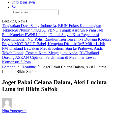
Info Beasiswa
Breaking News
Tingkatkan Daya Saing Indonesia, BRIN Fokus Kembangkan
Teknologi Nuklir hingga AI
PBNU Tunjuk Asrorun Ni’am Jadi
Rais Karteker PWNU Jambi, Dinilai Sinyal Kuat Regenerasi
Kepemimpinan NU
Polisi Ringkus Tiga Tersangka Dugaan Korupsi
Proyek MOT RSUD Babel, Kerugian Ditaksir Rp5 Miliar Lebih
PM Thailand Bawakan Medali Kehormatan ke Prabowo: Anda
Tokoh Ikonik, Tentara Kami Mengagumi Anda!
RI-Thailand
Dorong ASEAN Ciptakan Perdamaian di Myanmar Lewat
Konsensus 5 Poin
Beranda
Headline
Joget Pakai Celana Dalam, Aksi Lucinta
Luna ini Bikin Salfok
Joget Pakai Celana Dalam, Aksi Lucinta
Luna ini Bikin Salfok
Nita Yunengsih