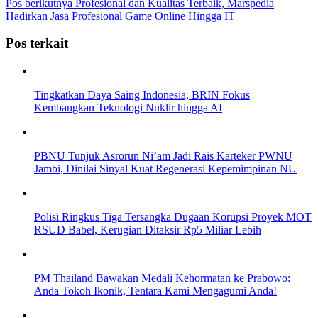
Pos berikutnya
Profesional dan Kualitas Terbaik, Marspedia
Hadirkan Jasa Profesional Game Online Hingga IT
Pos terkait
Tingkatkan Daya Saing Indonesia, BRIN Fokus
Kembangkan Teknologi Nuklir hingga AI
PBNU Tunjuk Asrorun Ni’am Jadi Rais Karteker PWNU
Jambi, Dinilai Sinyal Kuat Regenerasi Kepemimpinan NU
Polisi Ringkus Tiga Tersangka Dugaan Korupsi Proyek MOT
RSUD Babel, Kerugian Ditaksir Rp5 Miliar Lebih
PM Thailand Bawakan Medali Kehormatan ke Prabowo:
Anda Tokoh Ikonik, Tentara Kami Mengagumi Anda!