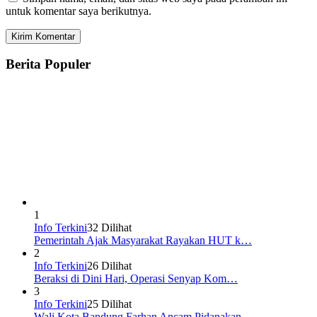
untuk komentar saya berikutnya.
Berita Populer
1
Info Terkini
32 Dilihat
Pemerintah Ajak Masyarakat Rayakan HUT k…
2
Info Terkini
26 Dilihat
Beraksi di Dini Hari, Operasi Senyap Kom…
3
Info Terkini
25 Dilihat
Wali Kota Bandung Farhan Ancam Pidanakan…