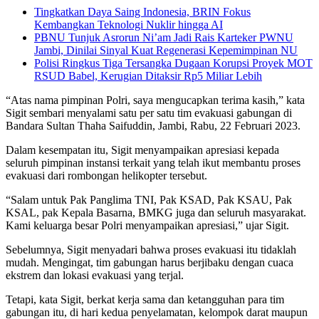
Tingkatkan Daya Saing Indonesia, BRIN Fokus
Kembangkan Teknologi Nuklir hingga AI
PBNU Tunjuk Asrorun Ni’am Jadi Rais Karteker PWNU
Jambi, Dinilai Sinyal Kuat Regenerasi Kepemimpinan NU
Polisi Ringkus Tiga Tersangka Dugaan Korupsi Proyek MOT
RSUD Babel, Kerugian Ditaksir Rp5 Miliar Lebih
“Atas nama pimpinan Polri, saya mengucapkan terima kasih,” kata
Sigit sembari menyalami satu per satu tim evakuasi gabungan di
Bandara Sultan Thaha Saifuddin, Jambi, Rabu, 22 Februari 2023.
Dalam kesempatan itu, Sigit menyampaikan apresiasi kepada
seluruh pimpinan instansi terkait yang telah ikut membantu proses
evakuasi dari rombongan helikopter tersebut.
“Salam untuk Pak Panglima TNI, Pak KSAD, Pak KSAU, Pak
KSAL, pak Kepala Basarna, BMKG juga dan seluruh masyarakat.
Kami keluarga besar Polri menyampaikan apresiasi,” ujar Sigit.
Sebelumnya, Sigit menyadari bahwa proses evakuasi itu tidaklah
mudah. Mengingat, tim gabungan harus berjibaku dengan cuaca
ekstrem dan lokasi evakuasi yang terjal.
Tetapi, kata Sigit, berkat kerja sama dan ketangguhan para tim
gabungan itu, di hari kedua penyelamatan, kelompok darat maupun