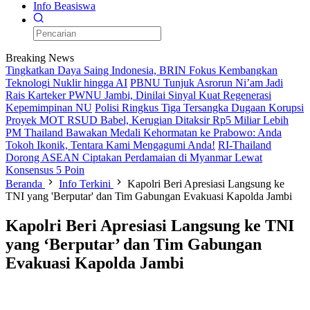
Info Beasiswa
Breaking News
Tingkatkan Daya Saing Indonesia, BRIN Fokus Kembangkan
Teknologi Nuklir hingga AI
PBNU Tunjuk Asrorun Ni’am Jadi
Rais Karteker PWNU Jambi, Dinilai Sinyal Kuat Regenerasi
Kepemimpinan NU
Polisi Ringkus Tiga Tersangka Dugaan Korupsi
Proyek MOT RSUD Babel, Kerugian Ditaksir Rp5 Miliar Lebih
PM Thailand Bawakan Medali Kehormatan ke Prabowo: Anda
Tokoh Ikonik, Tentara Kami Mengagumi Anda!
RI-Thailand
Dorong ASEAN Ciptakan Perdamaian di Myanmar Lewat
Konsensus 5 Poin
Beranda
Info Terkini
Kapolri Beri Apresiasi Langsung ke
TNI yang 'Berputar' dan Tim Gabungan Evakuasi Kapolda Jambi
Kapolri Beri Apresiasi Langsung ke TNI
yang ‘Berputar’ dan Tim Gabungan
Evakuasi Kapolda Jambi