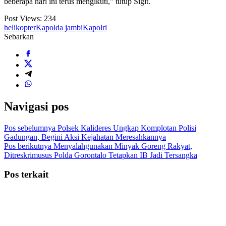
beberapa hari ini terus mengikuti,” tutup Sigit.
Post Views:
234
helikopter
Kapolda jambi
Kapolri
Sebarkan
Navigasi pos
Pos sebelumnya
Polsek Kalideres Ungkap Komplotan Polisi
Gadungan, Begini Aksi Kejahatan Meresahkannya
Pos berikutnya
Menyalahgunakan Minyak Goreng Rakyat,
Ditreskrimusus Polda Gorontalo Tetapkan IB Jadi Tersangka
Pos terkait