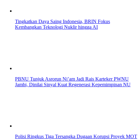
Tingkatkan Daya Saing Indonesia, BRIN Fokus
Kembangkan Teknologi Nuklir hingga AI
PBNU Tunjuk Asrorun Ni’am Jadi Rais Karteker PWNU
Jambi, Dinilai Sinyal Kuat Regenerasi Kepemimpinan NU
Polisi Ringkus Tiga Tersangka Dugaan Korupsi Proyek MOT