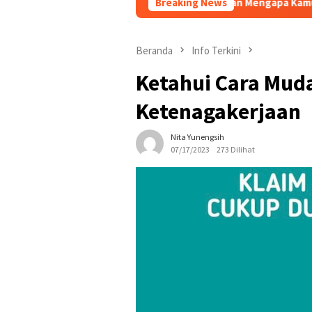
Ini Alasan Mengapa Kamu Pasang Billboard di
Breaking News
Beranda
Info Terkini
Ketahui Cara Mud
Ketenagakerjaan
Nita Yunengsih
07/17/2023
273 Dilihat