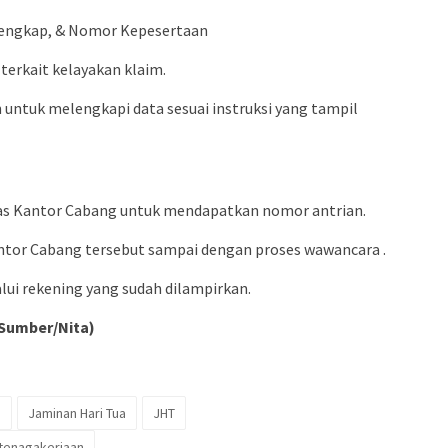
Lengkap, & Nomor Kepesertaan
 terkait kelayakan klaim.
n untuk melengkapi data sesuai instruksi yang tampil
gas Kantor Cabang untuk mendapatkan nomor antrian.
antor Cabang tersebut sampai dengan proses wawancara .
alui rekening yang sudah dilampirkan.
 Sumber/Nita)
n
Jaminan Hari Tua
JHT
etenagakerjaan