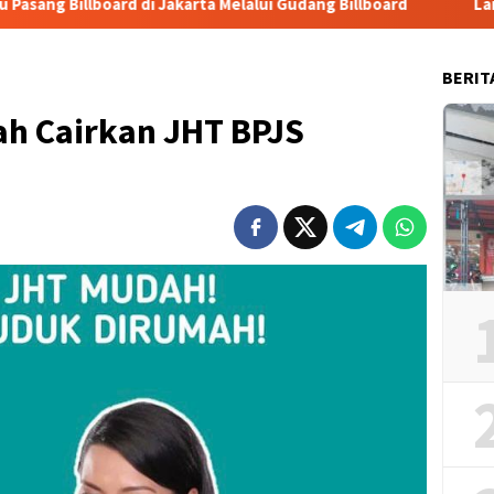
 Jakarta Melalui Gudang Billboard
Langkah Cepat URC Ma
BERIT
ah Cairkan JHT BPJS