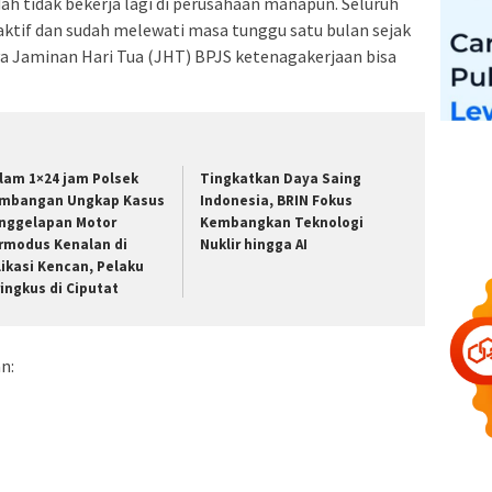
dah tidak bekerja lagi di perusahaan manapun. Seluruh
aktif dan sudah melewati masa tunggu satu bulan sejak
ya Jaminan Hari Tua (JHT) BPJS ketenagakerjaan bisa
lam 1×24 jam Polsek
Tingkatkan Daya Saing
mbangan Ungkap Kasus
Indonesia, BRIN Fokus
nggelapan Motor
Kembangkan Teknologi
rmodus Kenalan di
Nuklir hingga AI
likasi Kencan, Pelaku
ringkus di Ciputat
n: