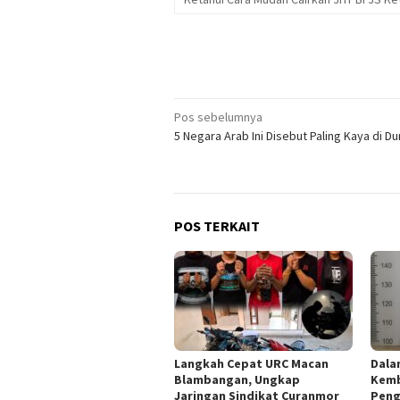
Navigasi
Pos sebelumnya
5 Negara Arab Ini Disebut Paling Kaya di Du
pos
POS TERKAIT
Langkah Cepat URC Macan
Dala
Blambangan, Ungkap
Kemb
Jaringan Sindikat Curanmor
Peng