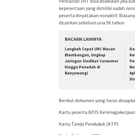
Pencairan JHT bisa dilakukan jika su
kepesertaan yang dimiliki sudah non
peserta dinyatakan nonaktif. Biasan
dicairkan sebelum usia 56 tahun.
BACAAN LAINNYA
Langkah Cepat URC Macan
Da
Blambangan, Ungkap
Ke
Jaringan Sindikat Curanmor
Pe
hingga Penadah di
Be
Banyuwangi
Ap
Di
Berikut dokumen yang harus disiapka
Kartu peserta BPJS Ketenagakerjaan
Kartu Tanda Penduduk (KTP)