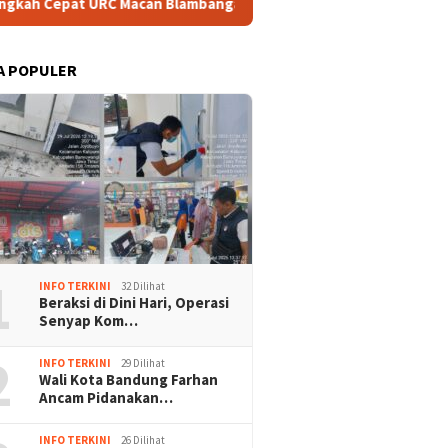
can Blambangan, Ungkap Jaringan Sindikat Curanmor hingga Pen
A POPULER
1
INFO TERKINI
32 Dilihat
Beraksi di Dini Hari, Operasi
Senyap Kom…
2
INFO TERKINI
29 Dilihat
Wali Kota Bandung Farhan
Ancam Pidanakan…
INFO TERKINI
26 Dilihat