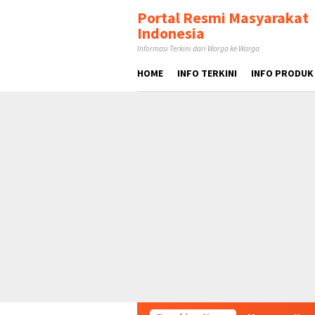
Loncat
tutup
Portal Resmi Masyarakat
ke
Indonesia
konten
Informasi Terkini dari Warga ke Warga
HOME
INFO TERKINI
INFO PRODUK