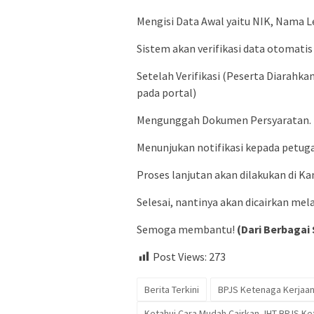
Mengisi Data Awal yaitu NIK, Nama 
Sistem akan verifikasi data otomatis
Setelah Verifikasi (Peserta Diarahka
pada portal)
Mengunggah Dokumen Persyaratan.
Menunjukan notifikasi kepada petu
Proses lanjutan akan dilakukan di K
Selesai, nantinya akan dicairkan mel
Semoga membantu!
(Dari Berbagai
Post Views:
273
Berita Terkini
BPJS Ketenaga Kerjaa
Ketahui Cara Mudah Cairkan JHT BPJS K