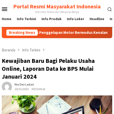
Loncat
Portal Resmi Masyarakat Indonesia
Menu
ke
Informasi Terkini dari Warga ke Warga
konten
Mobile
Home
Info Terkini
Info Produk
Info Loker
Headline
In
 Kasus Penggelapan Motor Bermodus Kenalan di Aplikasi Kencan,
Breaking News
Beranda
Info Terkini
Kewajiban Baru Bagi Pelaku Usaha
Online, Laporan Data ke BPS Mulai
Januari 2024
Nia Dwi Lestari
10/31/2023
303 Dilihat