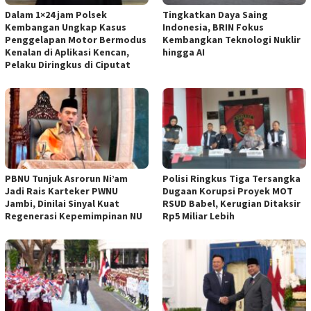
Dalam 1×24 jam Polsek
Tingkatkan Daya Saing
Kembangan Ungkap Kasus
Indonesia, BRIN Fokus
Penggelapan Motor Bermodus
Kembangkan Teknologi Nuklir
Kenalan di Aplikasi Kencan,
hingga AI
Pelaku Diringkus di Ciputat
PBNU Tunjuk Asrorun Ni’am
Polisi Ringkus Tiga Tersangka
Jadi Rais Karteker PWNU
Dugaan Korupsi Proyek MOT
Jambi, Dinilai Sinyal Kuat
RSUD Babel, Kerugian Ditaksir
Regenerasi Kepemimpinan NU
Rp5 Miliar Lebih