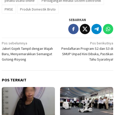
pelaku usaha online
Perdagangan Melalui Sistem Elektronik
PMSE
Produk Domestik Bruto
SEBARKAN
Navigasi
Pos sebelumnya
Pos berikutnya
Jaket Gojek Tampil dengan Wajah
Pendaftaran Program S2 dan S3 di
pos
Baru, Menyemarakkan Semangat
SMUP Unpad Kini Dibuka, Pastikan
Gotong-Royong
Tahu Syaratnya!
POS TERKAIT