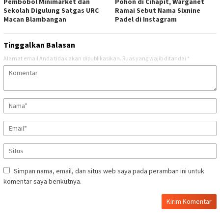
Pembobol Minimarket dan
Pohon di Cihapit, Warganet
Sekolah Digulung Satgas URC
Ramai Sebut Nama Sixnine
Macan Blambangan
Padel di Instagram
Tinggalkan Balasan
Alamat email Anda tidak akan dipublikasikan.
Ruas yang wajib ditandai
*
Simpan nama, email, dan situs web saya pada peramban ini untuk
komentar saya berikutnya.