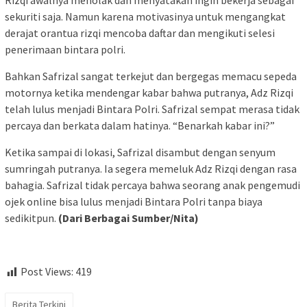
Rizqi awalnya menolak dan menyatakan ingin bekerja sebagai
sekuriti saja. Namun karena motivasinya untuk mengangkat
derajat orantua rizqi mencoba daftar dan mengikuti selesi
penerimaan bintara polri.
Bahkan Safrizal sangat terkejut dan bergegas memacu sepeda
motornya ketika mendengar kabar bahwa putranya, Adz Rizqi
telah lulus menjadi Bintara Polri. Safrizal sempat merasa tidak
percaya dan berkata dalam hatinya. “Benarkah kabar ini?”
Ketika sampai di lokasi, Safrizal disambut dengan senyum
sumringah putranya. Ia segera memeluk Adz Rizqi dengan rasa
bahagia. Safrizal tidak percaya bahwa seorang anak pengemudi
ojek online bisa lulus menjadi Bintara Polri tanpa biaya
sedikitpun.
(Dari Berbagai Sumber/Nita)
Post Views:
419
Berita Terkini