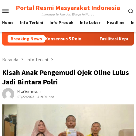
Loncat
Portal Resmi Masyarakat Indonesia
Menu
ke
Informasi Terkini dari Warga ke Warga
konten
Mobile
Home
Info Terkini
Info Produk
Info Loker
Headline
In
nmar Lewat Konsensus 5 Poin
Breaking News
Fasilitasi Kepulangan Lebi
Beranda
Info Terkini
Kisah Anak Pengemudi Ojek Oline Lulus
Jadi Bintara Polri
Nita Yunengsih
07/22/2023
419 Dilihat