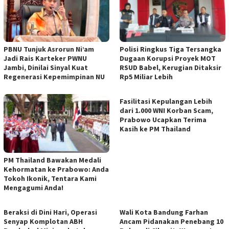
PBNU Tunjuk Asrorun Ni’am
Polisi Ringkus Tiga Tersangka
Jadi Rais Karteker PWNU
Dugaan Korupsi Proyek MOT
Jambi, Dinilai Sinyal Kuat
RSUD Babel, Kerugian Ditaksir
Regenerasi Kepemimpinan NU
Rp5 Miliar Lebih
Fasilitasi Kepulangan Lebih
dari 1.000 WNI Korban Scam,
Prabowo Ucapkan Terima
Kasih ke PM Thailand
PM Thailand Bawakan Medali
Kehormatan ke Prabowo: Anda
Tokoh Ikonik, Tentara Kami
Mengagumi Anda!
Beraksi di Dini Hari, Operasi
Wali Kota Bandung Farhan
Senyap Komplotan ABH
Ancam Pidanakan Penebang 10