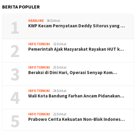
BERITA POPULER
1
HEADLINE
36 Dilihat
KWP Kecam Pernyataan Deddy Sitorus yang …
2
INFO TERKINI
32 Dilihat
Pemerintah Ajak Masyarakat Rayakan HUT k…
3
INFO TERKINI
25 Dilihat
Beraksi di Dini Hari, Operasi Senyap Kom…
4
INFO TERKINI
24 Dilihat
Wali Kota Bandung Farhan Ancam Pidanakan…
5
INFO TERKINI
22 Dilihat
Prabowo Cerita Kekuatan Non-Blok Indones…