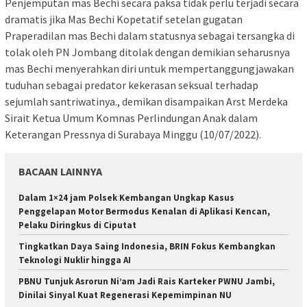
Penjemputan mas Bechi secara paksa tidak perlu terjadi secara
dramatis jika Mas Bechi Kopetatif setelan gugatan
Praperadilan mas Bechi dalam statusnya sebagai tersangka di
tolak oleh PN Jombang ditolak dengan demikian seharusnya
mas Bechi menyerahkan diri untuk mempertanggungjawakan
tuduhan sebagai predator kekerasan seksual terhadap
sejumlah santriwatinya., demikan disampaikan Arst Merdeka
Sirait Ketua Umum Komnas Perlindungan Anak dalam
Keterangan Pressnya di Surabaya Minggu (10/07/2022).
BACAAN LAINNYA
Dalam 1×24 jam Polsek Kembangan Ungkap Kasus
Penggelapan Motor Bermodus Kenalan di Aplikasi Kencan,
Pelaku Diringkus di Ciputat
Tingkatkan Daya Saing Indonesia, BRIN Fokus Kembangkan
Teknologi Nuklir hingga AI
PBNU Tunjuk Asrorun Ni’am Jadi Rais Karteker PWNU Jambi,
Dinilai Sinyal Kuat Regenerasi Kepemimpinan NU