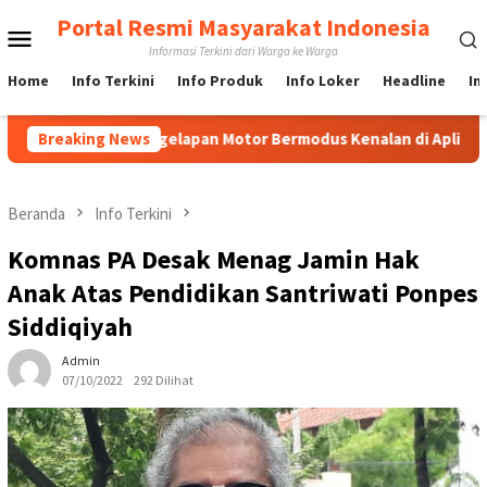
Loncat
Portal Resmi Masyarakat Indonesia
Menu
ke
Informasi Terkini dari Warga ke Warga
konten
Mobile
Home
Info Terkini
Info Produk
Info Loker
Headline
In
Kasus Penggelapan Motor Bermodus Kenalan di Aplikasi Kencan, 
Breaking News
Beranda
Info Terkini
Komnas PA Desak Menag Jamin Hak
Anak Atas Pendidikan Santriwati Ponpes
Siddiqiyah
Admin
07/10/2022
292 Dilihat