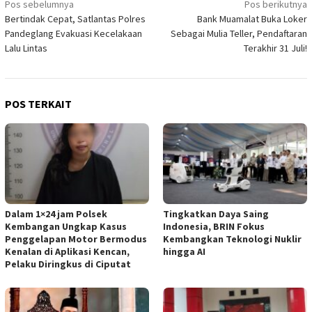
Navigasi
Pos sebelumnya
Pos berikutnya
Bertindak Cepat, Satlantas Polres
Bank Muamalat Buka Loker
pos
Pandeglang Evakuasi Kecelakaan
Sebagai Mulia Teller, Pendaftaran
Lalu Lintas
Terakhir 31 Juli!
POS TERKAIT
Dalam 1×24 jam Polsek
Tingkatkan Daya Saing
Kembangan Ungkap Kasus
Indonesia, BRIN Fokus
Penggelapan Motor Bermodus
Kembangkan Teknologi Nuklir
Kenalan di Aplikasi Kencan,
hingga AI
Pelaku Diringkus di Ciputat