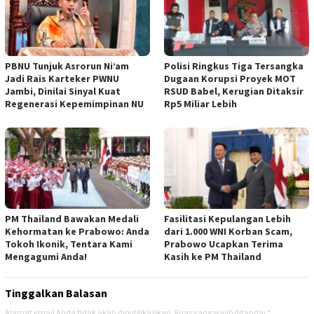
PBNU Tunjuk Asrorun Ni’am
Polisi Ringkus Tiga Tersangka
Jadi Rais Karteker PWNU
Dugaan Korupsi Proyek MOT
Jambi, Dinilai Sinyal Kuat
RSUD Babel, Kerugian Ditaksir
Regenerasi Kepemimpinan NU
Rp5 Miliar Lebih
PM Thailand Bawakan Medali
Fasilitasi Kepulangan Lebih
Kehormatan ke Prabowo: Anda
dari 1.000 WNI Korban Scam,
Tokoh Ikonik, Tentara Kami
Prabowo Ucapkan Terima
Mengagumi Anda!
Kasih ke PM Thailand
Tinggalkan Balasan
Alamat email Anda tidak akan dipublikasikan.
Ruas yang wajib ditandai
*