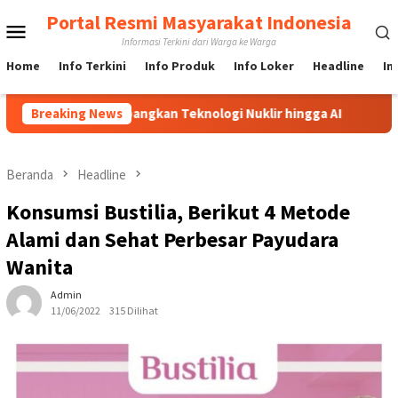
Loncat
Portal Resmi Masyarakat Indonesia
Menu
ke
Informasi Terkini dari Warga ke Warga
konten
Mobile
Home
Info Terkini
Info Produk
Info Loker
Headline
In
 Kembangkan Teknologi Nuklir hingga AI
Breaking News
PBNU Tunjuk Asr
Beranda
Headline
Konsumsi Bustilia, Berikut 4 Metode
Alami dan Sehat Perbesar Payudara
Wanita
Admin
11/06/2022
315 Dilihat