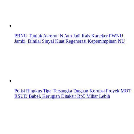
PBNU Tunjuk Asrorun Ni’am Jadi Rais Karteker PWNU
Jambi, Dinilai Sinyal Kuat Regenerasi Kepemimpinan NU
Polisi Ringkus Tiga Tersangka Dugaan Korupsi Proyek MOT
RSUD Babel, Kerugian Ditaksir Rp5 Miliar Lebih