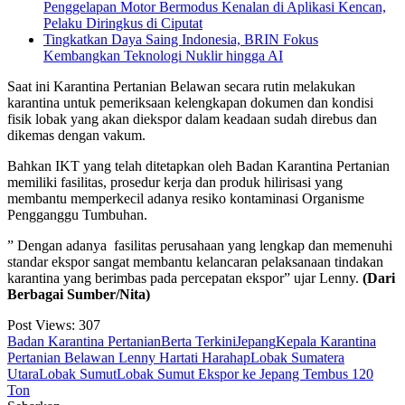
Penggelapan Motor Bermodus Kenalan di Aplikasi Kencan,
Pelaku Diringkus di Ciputat
Tingkatkan Daya Saing Indonesia, BRIN Fokus
Kembangkan Teknologi Nuklir hingga AI
Saat ini Karantina Pertanian Belawan secara rutin melakukan
karantina untuk pemeriksaan kelengkapan dokumen dan kondisi
fisik lobak yang akan diekspor dalam keadaan sudah direbus dan
dikemas dengan vakum.
Bahkan IKT yang telah ditetapkan oleh Badan Karantina Pertanian
memiliki fasilitas, prosedur kerja dan produk hilirisasi yang
membantu memperkecil adanya resiko kontaminasi Organisme
Pengganggu Tumbuhan.
” Dengan adanya fasilitas perusahaan yang lengkap dan memenuhi
standar ekspor sangat membantu kelancaran pelaksanaan tindakan
karantina yang berimbas pada percepatan ekspor” ujar Lenny.
(Dari
Berbagai Sumber/Nita)
Post Views:
307
Badan Karantina Pertanian
Berta Terkini
Jepang
Kepala Karantina
Pertanian Belawan Lenny Hartati Harahap
Lobak Sumatera
Utara
Lobak Sumut
Lobak Sumut Ekspor ke Jepang Tembus 120
Ton