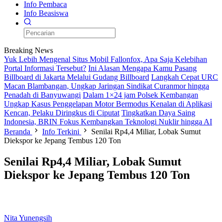
Info Pembaca
Info Beasiswa
Breaking News
Yuk Lebih Mengenal Situs Mobil Fallonfox, Apa Saja Kelebihan
Portal Informasi Tersebut?
Ini Alasan Mengapa Kamu Pasang
Billboard di Jakarta Melalui Gudang Billboard
Langkah Cepat URC
Macan Blambangan, Ungkap Jaringan Sindikat Curanmor hingga
Penadah di Banyuwangi
Dalam 1×24 jam Polsek Kembangan
Ungkap Kasus Penggelapan Motor Bermodus Kenalan di Aplikasi
Kencan, Pelaku Diringkus di Ciputat
Tingkatkan Daya Saing
Indonesia, BRIN Fokus Kembangkan Teknologi Nuklir hingga AI
Beranda
Info Terkini
Senilai Rp4,4 Miliar, Lobak Sumut
Diekspor ke Jepang Tembus 120 Ton
Senilai Rp4,4 Miliar, Lobak Sumut
Diekspor ke Jepang Tembus 120 Ton
Nita Yunengsih