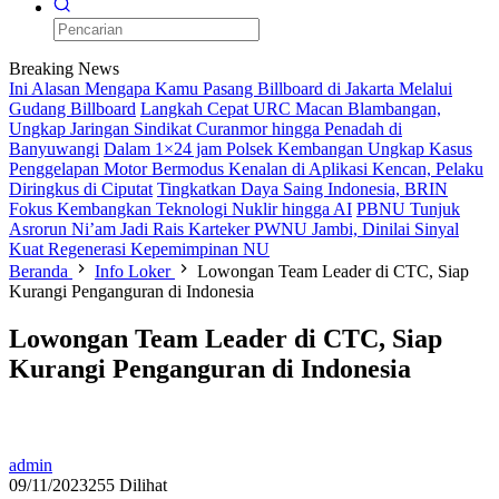
Breaking News
Ini Alasan Mengapa Kamu Pasang Billboard di Jakarta Melalui
Gudang Billboard
Langkah Cepat URC Macan Blambangan,
Ungkap Jaringan Sindikat Curanmor hingga Penadah di
Banyuwangi
Dalam 1×24 jam Polsek Kembangan Ungkap Kasus
Penggelapan Motor Bermodus Kenalan di Aplikasi Kencan, Pelaku
Diringkus di Ciputat
Tingkatkan Daya Saing Indonesia, BRIN
Fokus Kembangkan Teknologi Nuklir hingga AI
PBNU Tunjuk
Asrorun Ni’am Jadi Rais Karteker PWNU Jambi, Dinilai Sinyal
Kuat Regenerasi Kepemimpinan NU
Beranda
Info Loker
Lowongan Team Leader di CTC, Siap
Kurangi Penganguran di Indonesia
Lowongan Team Leader di CTC, Siap
Kurangi Penganguran di Indonesia
admin
09/11/2023
255 Dilihat