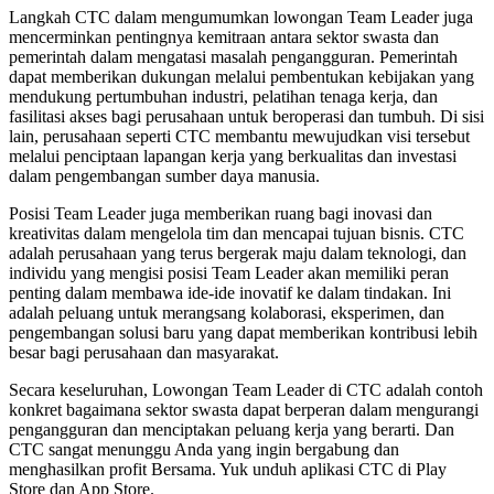
Langkah CTC dalam mengumumkan lowongan Team Leader juga
mencerminkan pentingnya kemitraan antara sektor swasta dan
pemerintah dalam mengatasi masalah pengangguran. Pemerintah
dapat memberikan dukungan melalui pembentukan kebijakan yang
mendukung pertumbuhan industri, pelatihan tenaga kerja, dan
fasilitasi akses bagi perusahaan untuk beroperasi dan tumbuh. Di sisi
lain, perusahaan seperti CTC membantu mewujudkan visi tersebut
melalui penciptaan lapangan kerja yang berkualitas dan investasi
dalam pengembangan sumber daya manusia.
Posisi Team Leader juga memberikan ruang bagi inovasi dan
kreativitas dalam mengelola tim dan mencapai tujuan bisnis. CTC
adalah perusahaan yang terus bergerak maju dalam teknologi, dan
individu yang mengisi posisi Team Leader akan memiliki peran
penting dalam membawa ide-ide inovatif ke dalam tindakan. Ini
adalah peluang untuk merangsang kolaborasi, eksperimen, dan
pengembangan solusi baru yang dapat memberikan kontribusi lebih
besar bagi perusahaan dan masyarakat.
Secara keseluruhan, Lowongan Team Leader di CTC adalah contoh
konkret bagaimana sektor swasta dapat berperan dalam mengurangi
pengangguran dan menciptakan peluang kerja yang berarti. Dan
CTC sangat menunggu Anda yang ingin bergabung dan
menghasilkan profit Bersama. Yuk unduh aplikasi CTC di Play
Store dan App Store.