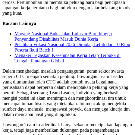
cerdas. Pertumbuhan ini membuka peluang baru bagi penciptaan
lapangan kerja, terutama bagi individu dengan latar belakang teknis
yang kuat.
Bacaan Lainnya
Magang Nasional Buka Jalan Lulusan Baru hingga
Penyandang Disabilitas Masuk Dunia Kerja
Pelatihan Vokasi Nasional 2026 Dimulai, Lebih dari 10 Ribu
Peserta Ikuti Batch I
Menaker Tegaskan Kesempatan Kerja Tetap Terbuka di
Tengah Tantangan Global
Dalam menghadapi masalah pengangguran, peran sektor swasta
seperti CTC menjadi semakin penting. Lowongan Team Leader
yang diumumkan oleh CTC adalah contoh nyata bagaimana
perusahaan dapat berperan dalam menciptakan peluang kerja yang
berarti. Sebagai seorang Team Leader, individu yang berhasil
mengisi posisi ini akan memimpin dan mengkoordinasi tim untuk
mencapai tujuan bisnis yang ditetapkan. Ini mencakup mengelola
sumber daya manusia, mengawasi proyek, dan menjaga kinerja tim
dalam mencapai hasil yang diinginkan.
Lowongan Team Leader tidak hanya sekadar menciptakan lapangan
kerja, tetapi juga memberikan dukungan pada pengembangan