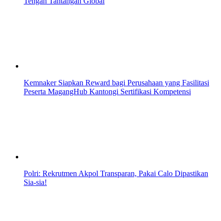
Tengah Tantangan Global
Kemnaker Siapkan Reward bagi Perusahaan yang Fasilitasi
Peserta MagangHub Kantongi Sertifikasi Kompetensi
Polri: Rekrutmen Akpol Transparan, Pakai Calo Dipastikan
Sia-sia!