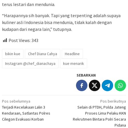
terus lestari dan mendunia.
“Harapannya sih banyak. Tapi yang terpenting adalah supaya
kuliner asli Indonesia bisa mendunia, tidak kalah dengan
kudapan dari negara lain,” tutupnya.
Post Views:
343
bikin kue
Chef Diana Cahya
Headline
Instagram @chef_dianachaya
kue menarik
SEBARKAN
Navigasi
Pos sebelumnya
Pos berikutnya
Terjadi Kecelakaan Lalin 3
Selain di PTDH, Polda Jateng
pos
Kendaraan, Satlantas Polres
Proses Lima Pelaku KKN
Cilegon Evakuasi Korban
Rekrutmen Bintara Polri Secara
Pidana