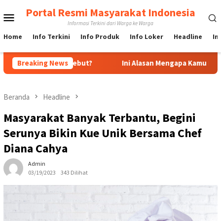
Loncat
Portal Resmi Masyarakat Indonesia
Menu
ke
Informasi Terkini dari Warga ke Warga
konten
Mobile
Home
Info Terkini
Info Produk
Info Loker
Headline
In
masi Tersebut?
Breaking News
Ini Alasan Mengapa Kamu Pasang Billboard d
Beranda
Headline
Masyarakat Banyak Terbantu, Begini
Serunya Bikin Kue Unik Bersama Chef
Diana Cahya
Admin
03/19/2023
343 Dilihat