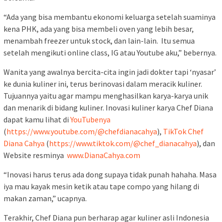
“Ada yang bisa membantu ekonomi keluarga setelah suaminya
kena PHK, ada yang bisa membeli oven yang lebih besar,
menambah freezer untuk stock, dan lain-lain. Itu semua
setelah mengikuti online class, IG atau Youtube aku,” bebernya.
Wanita yang awalnya bercita-cita ingin jadi dokter tapi ‘nyasar’
ke dunia kuliner ini, terus berinovasi dalam meracik kuliner.
Tujuannya yaitu agar mampu menghasilkan karya-karya unik
dan menarik di bidang kuliner. Inovasi kuliner karya Chef Diana
dapat kamu lihat di
YouTubenya
(
https://www.youtube.com/@chefdianacahya
),
TikTok Chef
Diana Cahya
(
https://www.tiktok.com/@chef_dianacahya
), dan
Website resminya
www.DianaCahya.com
“Inovasi harus terus ada dong supaya tidak punah hahaha. Masa
iya mau kayak mesin ketik atau tape compo yang hilang di
makan zaman,” ucapnya.
Terakhir, Chef Diana pun berharap agar kuliner asli Indonesia