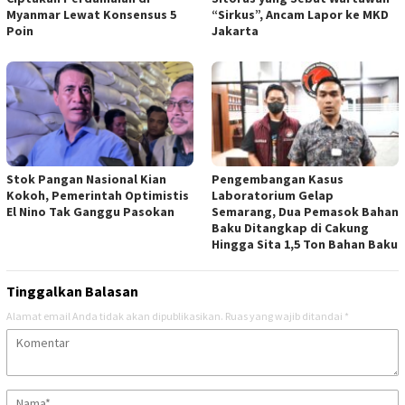
Myanmar Lewat Konsensus 5
“Sirkus”, Ancam Lapor ke MKD
Poin
Jakarta
Stok Pangan Nasional Kian
Pengembangan Kasus
Kokoh, Pemerintah Optimistis
Laboratorium Gelap
El Nino Tak Ganggu Pasokan
Semarang, Dua Pemasok Bahan
Baku Ditangkap di Cakung
Hingga Sita 1,5 Ton Bahan Baku
Tinggalkan Balasan
Alamat email Anda tidak akan dipublikasikan.
Ruas yang wajib ditandai
*