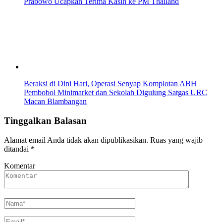
Prabowo Ucapkan Terima Kasih ke PM Thailand
Beraksi di Dini Hari, Operasi Senyap Komplotan ABH
Pembobol Minimarket dan Sekolah Digulung Satgas URC
Macan Blambangan
Tinggalkan Balasan
Alamat email Anda tidak akan dipublikasikan.
Ruas yang wajib
ditandai
*
Komentar