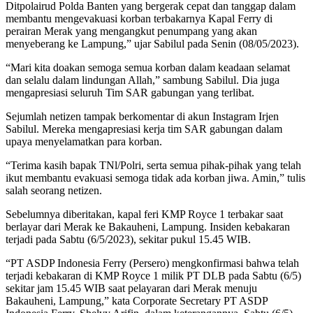
Ditpolairud Polda Banten yang bergerak cepat dan tanggap dalam
membantu mengevakuasi korban terbakarnya Kapal Ferry di
perairan Merak yang mengangkut penumpang yang akan
menyeberang ke Lampung,” ujar Sabilul pada Senin (08/05/2023).
“Mari kita doakan semoga semua korban dalam keadaan selamat
dan selalu dalam lindungan Allah,” sambung Sabilul. Dia juga
mengapresiasi seluruh Tim SAR gabungan yang terlibat.
Sejumlah netizen tampak berkomentar di akun Instagram Irjen
Sabilul. Mereka mengapresiasi kerja tim SAR gabungan dalam
upaya menyelamatkan para korban.
“Terima kasih bapak TNl/Polri, serta semua pihak-pihak yang telah
ikut membantu evakuasi semoga tidak ada korban jiwa. Amin,” tulis
salah seorang netizen.
Sebelumnya diberitakan, kapal feri KMP Royce 1 terbakar saat
berlayar dari Merak ke Bakauheni, Lampung. Insiden kebakaran
terjadi pada Sabtu (6/5/2023), sekitar pukul 15.45 WIB.
“PT ASDP Indonesia Ferry (Persero) mengkonfirmasi bahwa telah
terjadi kebakaran di KMP Royce 1 milik PT DLB pada Sabtu (6/5)
sekitar jam 15.45 WIB saat pelayaran dari Merak menuju
Bakauheni, Lampung,” kata Corporate Secretary PT ASDP