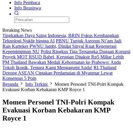
Info Pembaca
Info Beasiswa
Breaking News
Tingkatkan Daya Saing Indonesia, BRIN Fokus Kembangkan
Teknologi Nuklir hingga AI
PBNU Tunjuk Asrorun Ni’am Jadi
Rais Karteker PWNU Jambi, Dinilai Sinyal Kuat Regenerasi
Kepemimpinan NU
Polisi Ringkus Tiga Tersangka Dugaan Korupsi
Proyek MOT RSUD Babel, Kerugian Ditaksir Rp5 Miliar Lebih
PM Thailand Bawakan Medali Kehormatan ke Prabowo: Anda
Tokoh Ikonik, Tentara Kami Mengagumi Anda!
RI-Thailand
Dorong ASEAN Ciptakan Perdamaian di Myanmar Lewat
Konsensus 5 Poin
Beranda
Info Terkini
Momen Personel TNI-Polri Kompak
Evakuasi Korban Kebakaran KMP Royce 1
Momen Personel TNI-Polri Kompak
Evakuasi Korban Kebakaran KMP
Royce 1