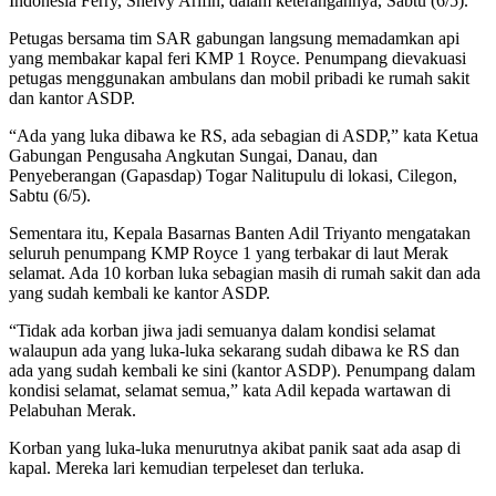
Indonesia Ferry, Shelvy Arifin, dalam keterangannya, Sabtu (6/5).
Petugas bersama tim SAR gabungan langsung memadamkan api
yang membakar kapal feri KMP 1 Royce. Penumpang dievakuasi
petugas menggunakan ambulans dan mobil pribadi ke rumah sakit
dan kantor ASDP.
“Ada yang luka dibawa ke RS, ada sebagian di ASDP,” kata Ketua
Gabungan Pengusaha Angkutan Sungai, Danau, dan
Penyeberangan (Gapasdap) Togar Nalitupulu di lokasi, Cilegon,
Sabtu (6/5).
Sementara itu, Kepala Basarnas Banten Adil Triyanto mengatakan
seluruh penumpang KMP Royce 1 yang terbakar di laut Merak
selamat. Ada 10 korban luka sebagian masih di rumah sakit dan ada
yang sudah kembali ke kantor ASDP.
“Tidak ada korban jiwa jadi semuanya dalam kondisi selamat
walaupun ada yang luka-luka sekarang sudah dibawa ke RS dan
ada yang sudah kembali ke sini (kantor ASDP). Penumpang dalam
kondisi selamat, selamat semua,” kata Adil kepada wartawan di
Pelabuhan Merak.
Korban yang luka-luka menurutnya akibat panik saat ada asap di
kapal. Mereka lari kemudian terpeleset dan terluka.