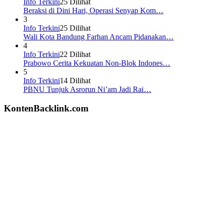
Info Terkini
25 Dilihat
Beraksi di Dini Hari, Operasi Senyap Kom…
3
Info Terkini
25 Dilihat
Wali Kota Bandung Farhan Ancam Pidanakan…
4
Info Terkini
22 Dilihat
Prabowo Cerita Kekuatan Non-Blok Indones…
5
Info Terkini
14 Dilihat
PBNU Tunjuk Asrorun Ni’am Jadi Rai…
KontenBacklink.com