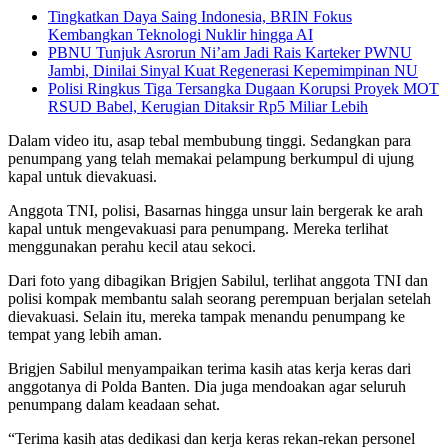
Tingkatkan Daya Saing Indonesia, BRIN Fokus
Kembangkan Teknologi Nuklir hingga AI
PBNU Tunjuk Asrorun Ni’am Jadi Rais Karteker PWNU
Jambi, Dinilai Sinyal Kuat Regenerasi Kepemimpinan NU
Polisi Ringkus Tiga Tersangka Dugaan Korupsi Proyek MOT
RSUD Babel, Kerugian Ditaksir Rp5 Miliar Lebih
Dalam video itu, asap tebal membubung tinggi. Sedangkan para
penumpang yang telah memakai pelampung berkumpul di ujung
kapal untuk dievakuasi.
Anggota TNI, polisi, Basarnas hingga unsur lain bergerak ke arah
kapal untuk mengevakuasi para penumpang. Mereka terlihat
menggunakan perahu kecil atau sekoci.
Dari foto yang dibagikan Brigjen Sabilul, terlihat anggota TNI dan
polisi kompak membantu salah seorang perempuan berjalan setelah
dievakuasi. Selain itu, mereka tampak menandu penumpang ke
tempat yang lebih aman.
Brigjen Sabilul menyampaikan terima kasih atas kerja keras dari
anggotanya di Polda Banten. Dia juga mendoakan agar seluruh
penumpang dalam keadaan sehat.
“Terima kasih atas dedikasi dan kerja keras rekan-rekan personel