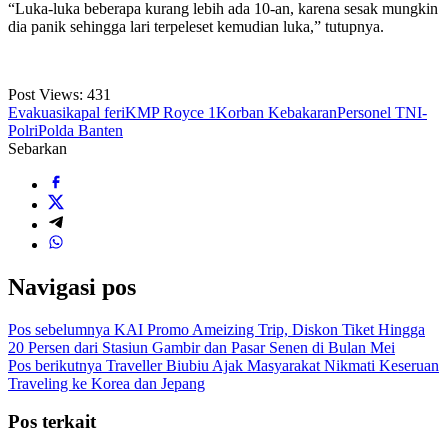
“Luka-luka beberapa kurang lebih ada 10-an, karena sesak mungkin
dia panik sehingga lari terpeleset kemudian luka,” tutupnya.
Post Views:
431
Evakuasi
kapal feri
KMP Royce 1
Korban Kebakaran
Personel TNI-
Polri
Polda Banten
Sebarkan
Navigasi pos
Pos sebelumnya
KAI Promo Ameizing Trip, Diskon Tiket Hingga
20 Persen dari Stasiun Gambir dan Pasar Senen di Bulan Mei
Pos berikutnya
Traveller Biubiu Ajak Masyarakat Nikmati Keseruan
Traveling ke Korea dan Jepang
Pos terkait