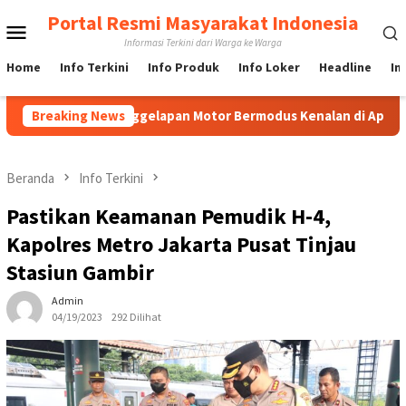
Loncat
Portal Resmi Masyarakat Indonesia
Menu
ke
Informasi Terkini dari Warga ke Warga
konten
Mobile
Home
Info Terkini
Info Produk
Info Loker
Headline
In
us Penggelapan Motor Bermodus Kenalan di Aplikasi Kencan, Pela
Breaking News
Beranda
Info Terkini
Pastikan Keamanan Pemudik H-4,
Kapolres Metro Jakarta Pusat Tinjau
Stasiun Gambir
Admin
04/19/2023
292 Dilihat