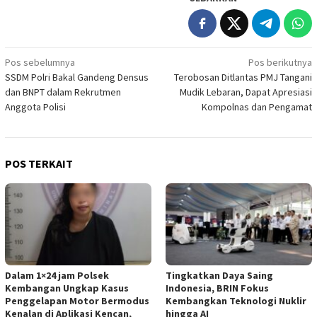
Navigasi
Pos sebelumnya
Pos berikutnya
SSDM Polri Bakal Gandeng Densus
Terobosan Ditlantas PMJ Tangani
pos
dan BNPT dalam Rekrutmen
Mudik Lebaran, Dapat Apresiasi
Anggota Polisi
Kompolnas dan Pengamat
POS TERKAIT
Dalam 1×24 jam Polsek
Tingkatkan Daya Saing
Kembangan Ungkap Kasus
Indonesia, BRIN Fokus
Penggelapan Motor Bermodus
Kembangkan Teknologi Nuklir
Kenalan di Aplikasi Kencan,
hingga AI