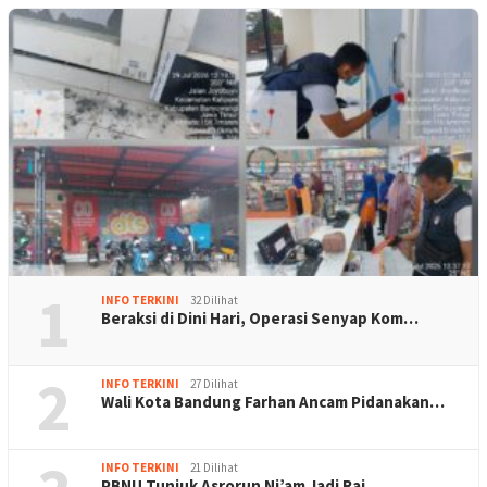
1
INFO TERKINI
32 Dilihat
Beraksi di Dini Hari, Operasi Senyap Kom…
2
INFO TERKINI
27 Dilihat
Wali Kota Bandung Farhan Ancam Pidanakan…
INFO TERKINI
21 Dilihat
PBNU Tunjuk Asrorun Ni’am Jadi Rai…