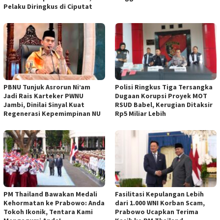
Pelaku Diringkus di Ciputat
PBNU Tunjuk Asrorun Ni’am
Polisi Ringkus Tiga Tersangka
Jadi Rais Karteker PWNU
Dugaan Korupsi Proyek MOT
Jambi, Dinilai Sinyal Kuat
RSUD Babel, Kerugian Ditaksir
Regenerasi Kepemimpinan NU
Rp5 Miliar Lebih
PM Thailand Bawakan Medali
Fasilitasi Kepulangan Lebih
Kehormatan ke Prabowo: Anda
dari 1.000 WNI Korban Scam,
Tokoh Ikonik, Tentara Kami
Prabowo Ucapkan Terima