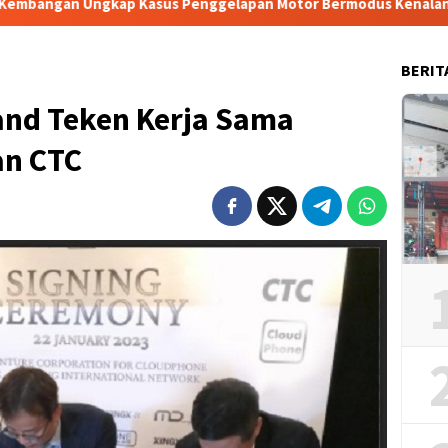
s Penggelapan Motor Bermodus Kenalan di Aplikasi Kencan, Pela
BERIT
and Teken Kerja Sama
an CTC