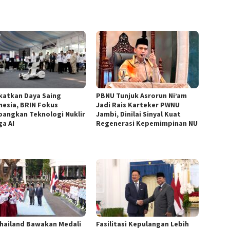
katkan Daya Saing
PBNU Tunjuk Asrorun Ni’am
nesia, BRIN Fokus
Jadi Rais Karteker PWNU
angkan Teknologi Nuklir
Jambi, Dinilai Sinyal Kuat
ga AI
Regenerasi Kepemimpinan NU
hailand Bawakan Medali
Fasilitasi Kepulangan Lebih