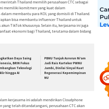
emerintah Thailand memilih perusahaan CTC sebagai
ini memiliki komitmen yang kuat dalam
alam membantu para KOL yang domisili di Thailand.
arapkan bisa membantu influencer Thailand untuk
 akun TikTok khususnya. Selain itu, kerjasama ini juga
nfaat ekonomi bagi Thailand, terutama dalam bidang
ngkatkan Daya Saing
PBNU Tunjuk Asrorun Ni’am
donesia, BRIN Fokus
Jadi Rais Karteker PWNU
mbangkan Teknologi
Jambi, Dinilai Sinyal Kuat
klir hingga AI
Regenerasi Kepemimpinan
NU
dalam kerjasama ini adalah mendirikan Cloudphone
ian yang telah ditandatangani, perusahaan CTC akan