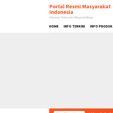
Loncat
tutup
Portal Resmi Masyarakat
ke
Indonesia
konten
Informasi Terkini dari Warga ke Warga
HOME
INFO TERKINI
INFO PRODUK