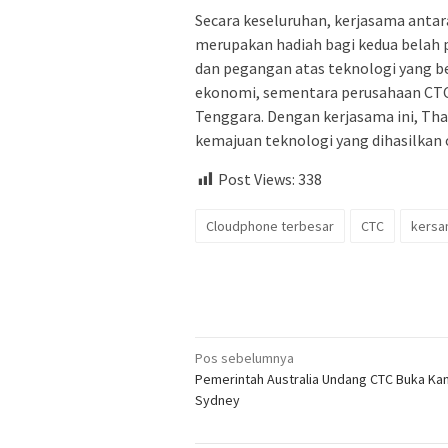
Secara keseluruhan, kerjasama antar
merupakan hadiah bagi kedua belah 
dan pegangan atas teknologi yang b
ekonomi, sementara perusahaan CTC
Tenggara. Dengan kerjasama ini, Th
kemajuan teknologi yang dihasilkan
Post Views:
338
Cloudphone terbesar
CTC
kers
Navigasi
Pos sebelumnya
Pemerintah Australia Undang CTC Buka Kan
pos
Sydney