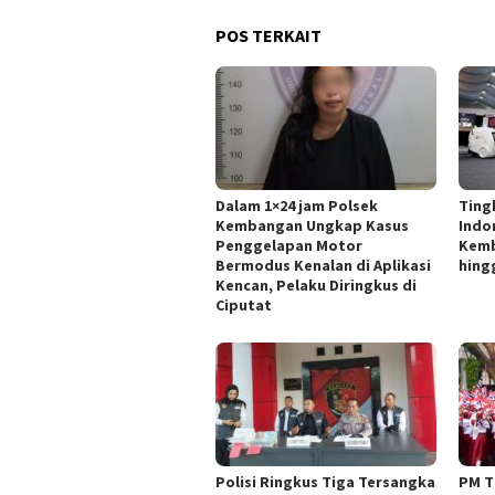
POS TERKAIT
Dalam 1×24 jam Polsek
Ting
Kembangan Ungkap Kasus
Indo
Penggelapan Motor
Kemb
Bermodus Kenalan di Aplikasi
hing
Kencan, Pelaku Diringkus di
Ciputat
Polisi Ringkus Tiga Tersangka
PM T