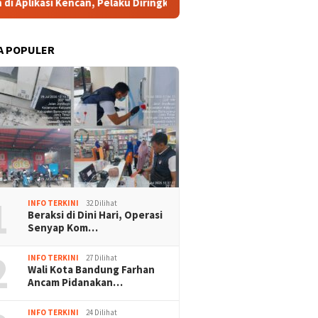
ku Diringkus di Ciputat
Tingkatkan Daya Saing Indonesi
A POPULER
1
INFO TERKINI
32 Dilihat
Beraksi di Dini Hari, Operasi
Senyap Kom…
2
INFO TERKINI
27 Dilihat
Wali Kota Bandung Farhan
Ancam Pidanakan…
INFO TERKINI
24 Dilihat