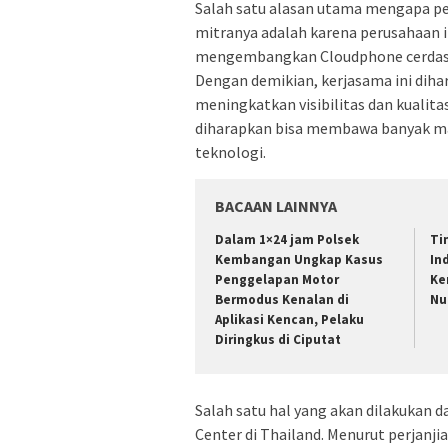
Salah satu alasan utama mengapa p
mitranya adalah karena perusahaan 
mengembangkan Cloudphone cerdas d
Dengan demikian, kerjasama ini dih
meningkatkan visibilitas dan kualitas
diharapkan bisa membawa banyak ma
teknologi.
BACAAN LAINNYA
Dalam 1×24 jam Polsek
Ti
Kembangan Ungkap Kasus
In
Penggelapan Motor
Ke
Bermodus Kenalan di
Nu
Aplikasi Kencan, Pelaku
Diringkus di Ciputat
Salah satu hal yang akan dilakukan 
Center di Thailand. Menurut perjanj