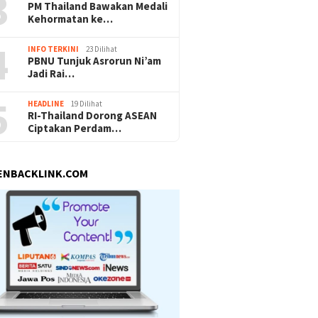
3
PM Thailand Bawakan Medali
Kehormatan ke…
4
INFO TERKINI
23 Dilihat
PBNU Tunjuk Asrorun Ni’am
Jadi Rai…
5
HEADLINE
19 Dilihat
RI-Thailand Dorong ASEAN
Ciptakan Perdam…
ENBACKLINK.COM