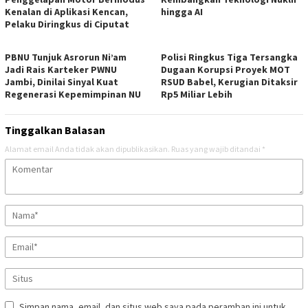
Kenalan di Aplikasi Kencan,
hingga AI
Pelaku Diringkus di Ciputat
PBNU Tunjuk Asrorun Ni’am
Polisi Ringkus Tiga Tersangka
Jadi Rais Karteker PWNU
Dugaan Korupsi Proyek MOT
Jambi, Dinilai Sinyal Kuat
RSUD Babel, Kerugian Ditaksir
Regenerasi Kepemimpinan NU
Rp5 Miliar Lebih
Tinggalkan Balasan
Alamat email Anda tidak akan dipublikasikan.
Ruas yang wajib ditandai
*
Simpan nama, email, dan situs web saya pada peramban ini untuk