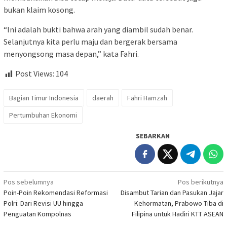
bukan klaim kosong.
“Ini adalah bukti bahwa arah yang diambil sudah benar.
Selanjutnya kita perlu maju dan bergerak bersama
menyongsong masa depan,” kata Fahri.
Post Views:
104
Bagian Timur Indonesia
daerah
Fahri Hamzah
Pertumbuhan Ekonomi
SEBARKAN
Navigasi
Pos sebelumnya
Pos berikutnya
Poin-Poin Rekomendasi Reformasi
Disambut Tarian dan Pasukan Jajar
pos
Polri: Dari Revisi UU hingga
Kehormatan, Prabowo Tiba di
Penguatan Kompolnas
Filipina untuk Hadiri KTT ASEAN