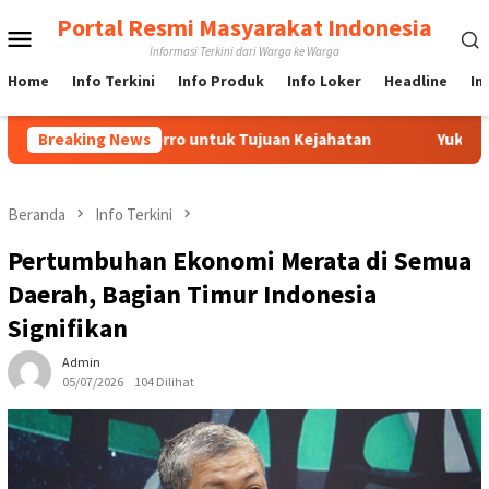
Loncat
Portal Resmi Masyarakat Indonesia
Menu
ke
Informasi Terkini dari Warga ke Warga
konten
Mobile
Home
Info Terkini
Info Produk
Info Loker
Headline
In
dia IndoFerro untuk Tujuan Kejahatan
Breaking News
Yuk Lebih Mengen
Beranda
Info Terkini
Pertumbuhan Ekonomi Merata di Semua
Daerah, Bagian Timur Indonesia
Signifikan
Admin
05/07/2026
104 Dilihat