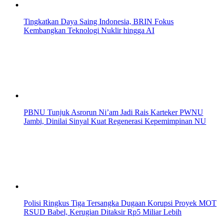
Tingkatkan Daya Saing Indonesia, BRIN Fokus
Kembangkan Teknologi Nuklir hingga AI
PBNU Tunjuk Asrorun Ni’am Jadi Rais Karteker PWNU
Jambi, Dinilai Sinyal Kuat Regenerasi Kepemimpinan NU
Polisi Ringkus Tiga Tersangka Dugaan Korupsi Proyek MOT
RSUD Babel, Kerugian Ditaksir Rp5 Miliar Lebih