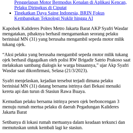
Penggelapan Motor Bermodus Kenalan di Aplikasi Kencan,
Pelaku Diringkus di Ciputat
Tingkatkan Daya Saing Indonesia, BRIN Fokus
Kembangkan Teknologi Nuklir hingga AI
Kapolsek Kalideres Polres Metro Jakarta Barat AKP Syafri Wasdar
mengatakan, pihaknya berhasil mengamankan seorang pelaku
berinisial MN (31) yang berusaha mengambil sepeda motor milik
tukang ojek.
“Aksi pelaku yang berusaha mengambil sepeda motor milik tukang
ojek berhasil digagalkan oleh polisi RW Brigadir Satrio Prakoso saat
melakukan sambang dialogis ke warga binaannya,” ujar Akp Syafri
Wasdar saat dikonfirmasi, Selasa (21/3/2023).
Syafri menjelaskan, kejadian tersebut terjadi dimana pelaku
berinisial MN (31) datang bersama istrinya dari Bekasi menaiki
kereta api dan turun di Stasiun Rawa Buaya.
Kemudian pelaku bersama istrinya pesen ojek berboncengan 3
menuju rumah mertua pelaku di daerah Pegadungan Kalideres
Jakarta Barat
Setibanya di lokasi rumah mertuanya dalam keadaan terkunci dan
memutuskan untuk kembali lagi ke stasiun.