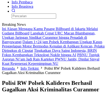
Info Pembaca
Info Beasiswa
Breaking News
Ini Alasan Mengapa Kamu Pasang Billboard di Jakarta Melalui
Gudang Billboard
Langkah Cepat URC Macan Blambangan,
Ungkap Jaringan Sindikat Curanmor hingga Penadah di
Banyuwangi
Dalam 1×24 jam Polsek Kembangan Ungkap Kasus
Penggelapan Motor Bermodus Kenalan di Aplikasi Kencan, Pelaku
Diringkus di Ciputat
Tingkatkan Daya Saing Indonesia, BRIN
Fokus Kembangkan Teknologi Nuklir hingga AI
PBNU Tunjuk
Asrorun Ni’am Jadi Rais Karteker PWNU Jambi, Dinilai Sinyal
Kuat Regenerasi Kepemimpinan NU
Beranda
Info Terkini
Polisi RW Polsek Kalideres Berhasil
Gagalkan Aksi Kriminalitas Curanmor
Polisi RW Polsek Kalideres Berhasil
Gagalkan Aksi Kriminalitas Curanmor