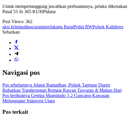
Untuk mempertanggung jawabkan perbuatannya, pelaku dikenakan
Pasal 53 Jo 365 KUHPidana
Post Views:
362
aksi kriminalitas
curanmor
Jakarta Barat
Polisi RW
Polsek Kalideres
Sebarkan
Navigasi pos
Pos sebelumnya
Jelang Ramadhan, Polsek Tanjung Duren
Bubarkan Tongkrongan Remaja Rawan Tawuran di Malam Hari
Pos berikutnya
Gempa Magnitudo 5,2 Guncang Kawasan
Melonguane Sulawesi Utara
Pos terkait