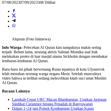
07/08/2023
07/09/2023
368 Dilihat
Alquran (Foto Istimewa)
Info Warga-
Pelecehan Al Quran kini tampaknya makin sering
terjadi. Belum lama, seorang aktvis Salman Momika asal Irak
melakukan protes di luar masjid utama Stckholm dengan membakar
lembaran-lembaran Al Quran.
Baru-baru ini pihak berwenang Rusia tepatnya di kota Ulyanovsk
telah menahan seorang warga negara Mesir. Setelah munculnya
video bahwa ia terlihat sedang melecehkan kitab suci umat Muslim
Al Quran.
Bacaan Lainnya
Langkah Cepat URC Macan Blambangan, Ungkap Jaringan
Sindikat Curanmor hingga Penadah di Banyuwangi
Dalam 1×24 jam Polsek Kembangan Ungkap Kasus