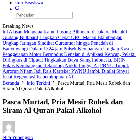
Info Beasiswa
Breaking News
Ini Alasan Mengapa Kamu Pasang Billboard di Jakarta Melalui
Gudang Billboard
Langkah Cepat URC Macan Blambangan,
Ungkap Jaringan Sindikat Curanmor hingga Penadah di
Banyuwangi
Dalam 1×24 jam Polsek Kembangan Ungkap Kasus
Penggelapan Motor Bermodus Kenalan di Aplikasi Kencan, Pelaku
Diringkus di Ciputat
Tingkatkan Daya Saing Indonesia, BRIN
Fokus Kembangkan Teknologi Nuklir hingga AI
PBNU Tunjuk
Asrorun Ni’am Jadi Rais Karteker PWNU Jambi, Dinilai Sinyal
Kuat Regenerasi Kepemimpinan NU
Beranda
Info Terkini
Pasca Murtad, Pria Mesir Robek dan
Siram Al Quran Pakai Alkohol
Pasca Murtad, Pria Mesir Robek dan
Siram Al Quran Pakai Alkohol
Nita Yunengsih