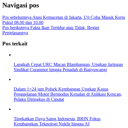
Navigasi pos
Pos sebelumnya
Atasi Kemacetan di Jakarta, Uji Coba Masuk Kerja
Pukul 08.00 dan 10.00
Pos berikutnya
Fakta Ikan Tertidur atau Tidak, Begini
Penjelasannya
Pos terkait
Langkah Cepat URC Macan Blambangan, Ungkap Jaringan
Sindikat Curanmor hingga Penadah di Banyuwangi
Dalam 1×24 jam Polsek Kembangan Ungkap Kasus
Penggelapan Motor Bermodus Kenalan di Aplikasi Kencan,
Pelaku Diringkus di Ciputat
Tingkatkan Daya Saing Indonesia, BRIN Fokus
Kembangkan Teknologi Nuklir hingga AI