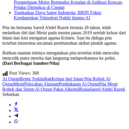
Penggelapan Motor Bermodus Kenalan di Aplikasi Kencan,
Pelaku Diringkus di Ciputat
Tingkatkan Daya Saing Indonesia, BRIN Fokus
Kembangkan Teknologi Nuklir hingga AI
Pria itu bernama Saeed Abdel Razek berusia 28 tahun, telah
melarikan diri dari Mesir pada musim panas 2019 setelah keluar dari
Islam dan kini menganut agama Kristen. Saat itu diduga pria
tersebut menerima ancaman pembunuhan akibat pindah agama.
Bahkan mantan istrinya mengatakan pria tersebut telah mencoba
menculik putra mereka dan langsung melaporkannya ke polisi.
(Dari Berbagai Sumber/Nita)
Post Views:
368
Al Quran
Berita Terkini
Irak
Keluar dari Islam Pria Robek Al
Quran
Mesir
Pelecahan Alquran
Pembakaran Al Quran
Pria Mesir
Robek dan Siram Al Quran Pakai Alkohol
Rusia
Saeed Abdel Razek
Sebarkan