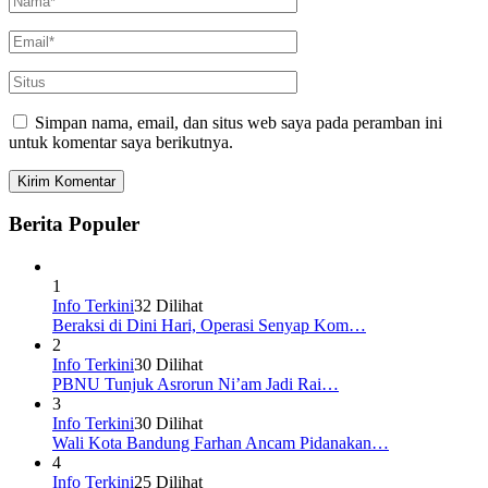
Simpan nama, email, dan situs web saya pada peramban ini
untuk komentar saya berikutnya.
Berita Populer
1
Info Terkini
32 Dilihat
Beraksi di Dini Hari, Operasi Senyap Kom…
2
Info Terkini
30 Dilihat
PBNU Tunjuk Asrorun Ni’am Jadi Rai…
3
Info Terkini
30 Dilihat
Wali Kota Bandung Farhan Ancam Pidanakan…
4
Info Terkini
25 Dilihat