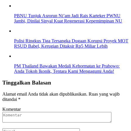
PBNU Tunjuk Asrorun Ni’am Jadi Rais Karteker PWNU
Jambi, Dinilai Sinyal Kuat Regenerasi Kepemimpinan NU
Polisi Ringkus Tiga Tersangka Dugaan Korupsi Proyek MOT
RSUD Babel, Kerugian Ditaksir Rp5 Miliar Lebih
PM Thailand Bawakan Medali Kehormatan ke Prabowo:
Anda Tokoh Ikonik, Tentara Kami Mengagumi Anda!
Tinggalkan Balasan
Alamat email Anda tidak akan dipublikasikan.
Ruas yang wajib
ditandai
*
Komentar