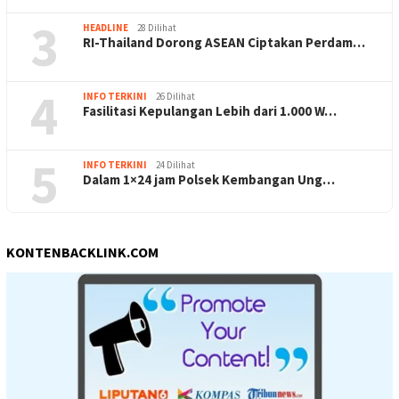
3
HEADLINE
28 Dilihat
RI-Thailand Dorong ASEAN Ciptakan Perdam…
4
INFO TERKINI
26 Dilihat
Fasilitasi Kepulangan Lebih dari 1.000 W…
5
INFO TERKINI
24 Dilihat
Dalam 1×24 jam Polsek Kembangan Ung…
KONTENBACKLINK.COM