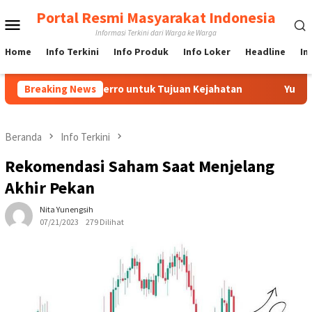
Loncat
Portal Resmi Masyarakat Indonesia
Menu
ke
Informasi Terkini dari Warga ke Warga
konten
Mobile
Home
Info Terkini
Info Produk
Info Loker
Headline
In
dia IndoFerro untuk Tujuan Kejahatan
Breaking News
Yuk Lebih Mengen
Beranda
Info Terkini
Rekomendasi Saham Saat Menjelang
Akhir Pekan
Nita Yunengsih
07/21/2023
279 Dilihat