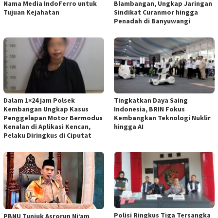
Nama Media IndoFerro untuk
Blambangan, Ungkap Jaringan
Tujuan Kejahatan
Sindikat Curanmor hingga
Penadah di Banyuwangi
Dalam 1×24 jam Polsek
Tingkatkan Daya Saing
Kembangan Ungkap Kasus
Indonesia, BRIN Fokus
Penggelapan Motor Bermodus
Kembangkan Teknologi Nuklir
Kenalan di Aplikasi Kencan,
hingga AI
Pelaku Diringkus di Ciputat
Polisi Ringkus Tiga Tersangka
PBNU Tunjuk Asrorun Ni’am