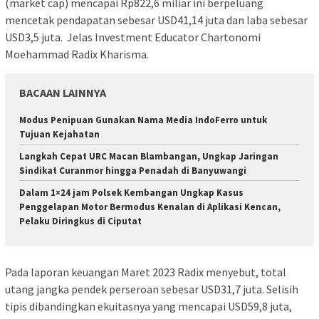
(market cap) mencapai Rp822,6 miliar ini berpeluang
mencetak pendapatan sebesar USD41,14 juta dan laba sebesar
USD3,5 juta. Jelas Investment Educator Chartonomi
Moehammad Radix Kharisma.
BACAAN LAINNYA
Modus Penipuan Gunakan Nama Media IndoFerro untuk
Tujuan Kejahatan
Langkah Cepat URC Macan Blambangan, Ungkap Jaringan
Sindikat Curanmor hingga Penadah di Banyuwangi
Dalam 1×24 jam Polsek Kembangan Ungkap Kasus
Penggelapan Motor Bermodus Kenalan di Aplikasi Kencan,
Pelaku Diringkus di Ciputat
Pada laporan keuangan Maret 2023 Radix menyebut, total
utang jangka pendek perseroan sebesar USD31,7 juta. Selisih
tipis dibandingkan ekuitasnya yang mencapai USD59,8 juta,