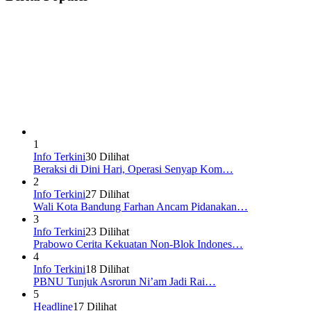
1
Info Terkini
30 Dilihat
Beraksi di Dini Hari, Operasi Senyap Kom…
2
Info Terkini
27 Dilihat
Wali Kota Bandung Farhan Ancam Pidanakan…
3
Info Terkini
23 Dilihat
Prabowo Cerita Kekuatan Non-Blok Indones…
4
Info Terkini
18 Dilihat
PBNU Tunjuk Asrorun Ni’am Jadi Rai…
5
Headline
17 Dilihat