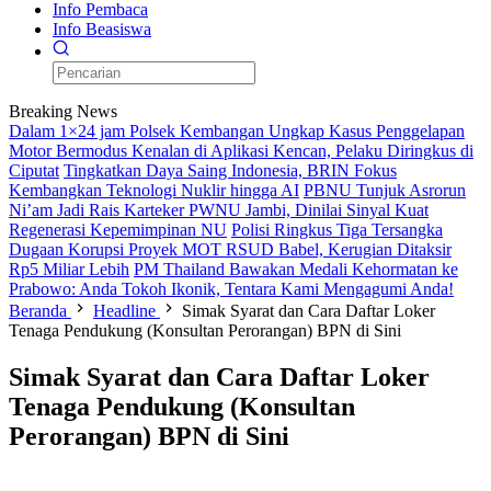
Info Pembaca
Info Beasiswa
Breaking News
Dalam 1×24 jam Polsek Kembangan Ungkap Kasus Penggelapan
Motor Bermodus Kenalan di Aplikasi Kencan, Pelaku Diringkus di
Ciputat
Tingkatkan Daya Saing Indonesia, BRIN Fokus
Kembangkan Teknologi Nuklir hingga AI
PBNU Tunjuk Asrorun
Ni’am Jadi Rais Karteker PWNU Jambi, Dinilai Sinyal Kuat
Regenerasi Kepemimpinan NU
Polisi Ringkus Tiga Tersangka
Dugaan Korupsi Proyek MOT RSUD Babel, Kerugian Ditaksir
Rp5 Miliar Lebih
PM Thailand Bawakan Medali Kehormatan ke
Prabowo: Anda Tokoh Ikonik, Tentara Kami Mengagumi Anda!
Beranda
Headline
Simak Syarat dan Cara Daftar Loker
Tenaga Pendukung (Konsultan Perorangan) BPN di Sini
Simak Syarat dan Cara Daftar Loker
Tenaga Pendukung (Konsultan
Perorangan) BPN di Sini